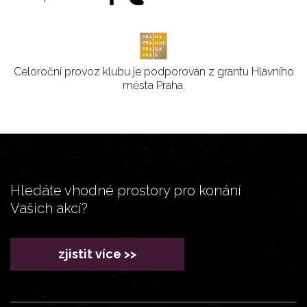
Celoroční provoz klubu je podporován z grantu Hlavního
města Praha.
Hledáte vhodné prostory pro konání
Vašich akcí?
zjistit více >>