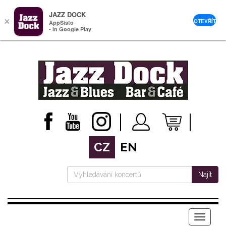
JAZZ DOCK
×
OTEVŘÍT
AppSisto
- In Google Play
CZ
EN
Najít
Menu