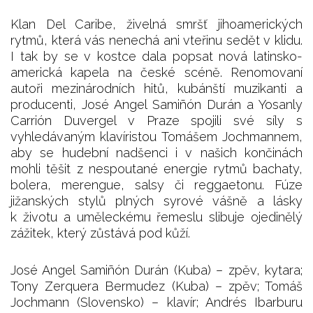
Klan Del Caribe, živelná smršť jihoamerických
rytmů, která vás nenechá ani vteřinu sedět v klidu.
I tak by se v kostce dala popsat nová latinsko-
americká kapela na české scéně. Renomovaní
autoři mezinárodních hitů, kubánští muzikanti a
producenti, José Angel Samiñón Durán a Yosanly
Carrión Duvergel v Praze spojili své síly s
vyhledávaným klavíristou Tomášem Jochmannem,
aby se hudební nadšenci i v našich končinách
mohli těšit z nespoutané energie rytmů bachaty,
bolera, merengue, salsy či reggaetonu. Fúze
jižanských stylů plných syrové vášně a lásky
k životu a uměleckému řemeslu slibuje ojedinělý
zážitek, který zůstává pod kůží.
José Angel Samiñón Durán (Kuba) – zpěv, kytara;
Tony Zerquera Bermudez (Kuba) – zpěv; Tomáš
Jochmann (Slovensko) – klavír; Andrés Ibarburu