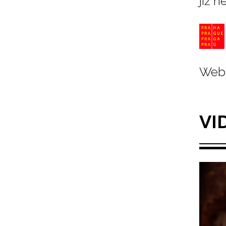
již n
Web 
VI