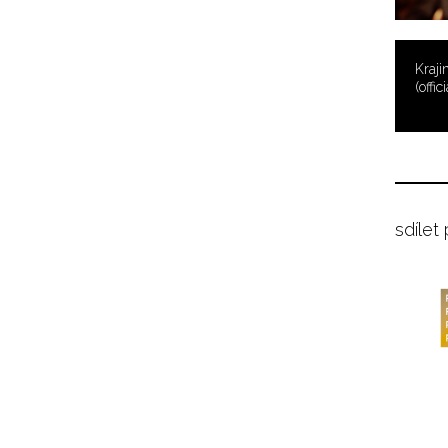
Kraji
(offi
sdílet