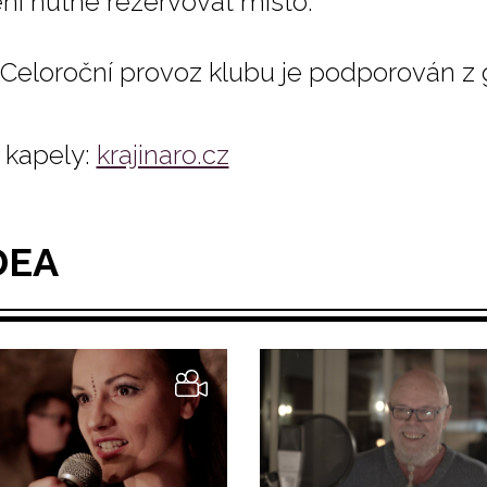
ení nutné rezervovat místo.
Celoroční provoz klubu je podporován z 
kapely:
krajinaro.cz
DEA