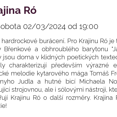
ajina Ró
sobota 02/03/2024 od 19:00
 i hardrockové burácení. Pro Krajinu Ró je
 Břenkové a obhroublého barytonu "J
y jsou doma v klidných poetických texte
ly charakterizují především výrazné efe
ické melodie kytarového mága Tomáš Frol
nyho Judla a hutné bicí Michaela No
jící strojovnou, ale i sólovými nástroji, k
iřují Krajinu Ró o další rozměry. Krajin
ie!