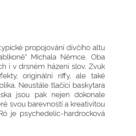
 typické propojování dívčího altu
ablkoně" Michala Němce. Oba
ch i v drsném házení slov. Zvuk
kty, originální riffy, ale také
íka. Neustále tlačící baskytara
ska jsou pak nejen dokonale
teré svou barevností a kreativitou
a Ró je psychedelic-hardrocková