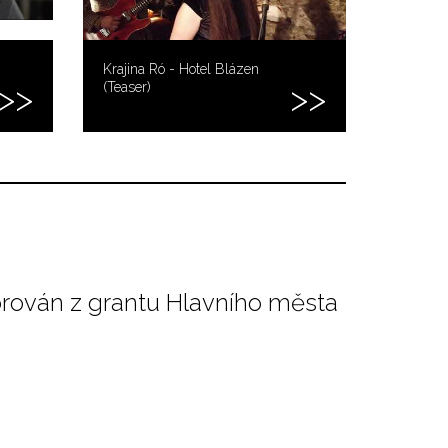
Krajina Ró - Hotel Blázen
(Teaser)
orován z grantu Hlavního města