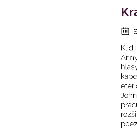
Kr
Klid
Anny
hlas
kape
éter
John
pracu
rozš
poez