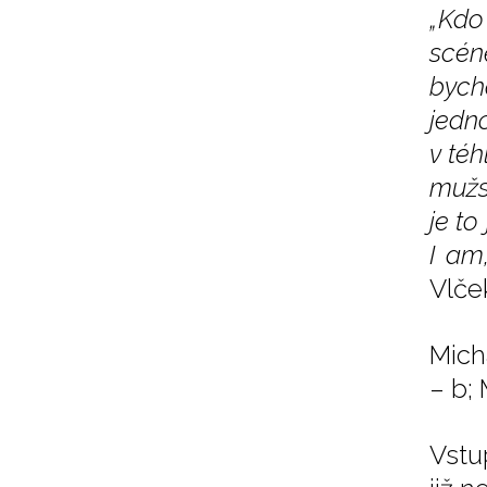
„Kdo
scén
bych
jedno
v téh
mužsk
je to
I am
Vlček
Mich
– b;
Vstu