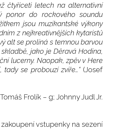
čtyřiceti letech na alternativní
ký ponor do rockového soundu
žitkem jsou muzikantské výkony
dním z nejkreativnějších kytaristů
ivý alt se prolíná s temnou barvou
né skladbě, jako je Děravá Hodina,
liční lucerny. Naopak, zpěv v Here
, tady se probouzí zvíře…“
(Josef
omáš Frolík – g; Johnny Judl Jr.
ři zakoupení vstupenky na sezení