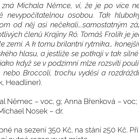
 zná Michala Němce, ví, že je po více než 
ě nevypočitatelnou osobou. Tak hlubo
om od něj asi nečekali….samostatným zá
tlivých členů Krajiny Ró. Tomáš Frolík je je
le zemi. A k tomu brilantní rytmika… konejš
ého hlasu, a jestliže se potkají v tak sil
 jako když se v podzimní mlze rozsvítí pou
, nebo Broccoli, trochu vyděsí a rozdráždí
, Headliner).
al Němec – voc, g; Anna Břenková – voc; T
 Michael Nosek – dr.
pné na sezení 350 Kč, na stání 250 Kč. P