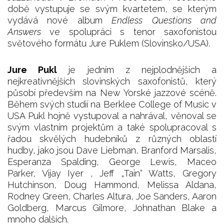
době vystupuje se svým kvartetem, se kterým
vydává nové album
Endless Questions and
Answers
ve spolupráci s tenor saxofonistou
světového formátu Jure Puklem (Slovinsko/USA).
Jure Pukl
je jedním z nejplodnějších a
nejkreativnějších slovinských saxofonistů, který
působí především na New Yorské jazzové scéně.
Během svých studií na Berklee College of Music v
USA Pukl hojně vystupoval a nahrával, věnoval se
svým vlastním projektům a také spolupracoval s
řadou skvělých hudebníků z různých oblastí
hudby, jako jsou Dave Liebman, Branford Marsalis,
Esperanza Spalding, George Lewis, Maceo
Parker, Vijay Iyer , Jeff „Tain“ Watts, Gregory
Hutchinson, Doug Hammond, Melissa Aldana,
Rodney Green, Charles Altura, Joe Sanders, Aaron
Goldberg, Marcus Gilmore, Johnathan Blake a
mnoho dalších.