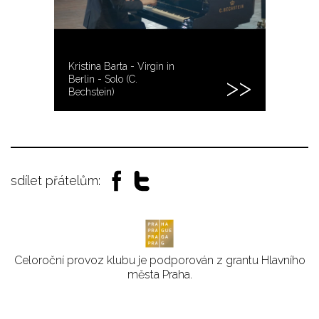
Kristina Barta - Virgin in
Berlin - Solo (C.
Bechstein)
sdílet přátelům:
Celoroční provoz klubu je podporován z grantu Hlavního
města Praha.