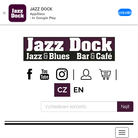
JAZZ DOCK
×
OTEVŘÍT
AppSisto
- In Google Play
CZ
EN
Najít
Menu