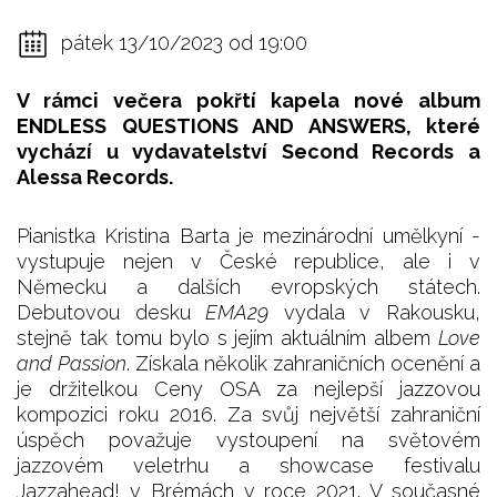
pátek 13/10/2023 od 19:00
V rámci večera pokřtí kapela nové album
ENDLESS QUESTIONS AND ANSWERS, které
vychází u vydavatelství Second Records a
Alessa Records.
Pianistka Kristina Barta je mezinárodní umělkyní -
vystupuje nejen v České republice, ale i v
Německu a dalších evropských státech.
Debutovou desku
EMA29
vydala v Rakousku,
stejně tak tomu bylo s jejím aktuálním albem
Love
and Passion
. Získala několik zahraničních ocenění a
je držitelkou Ceny OSA za nejlepší jazzovou
kompozici roku 2016. Za svůj největší zahraniční
úspěch považuje vystoupení na světovém
jazzovém veletrhu a showcase festivalu
Jazzahead! v Brémách v roce 2021. V současné