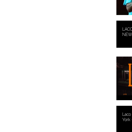
LACO
NEW 
Laco
York 