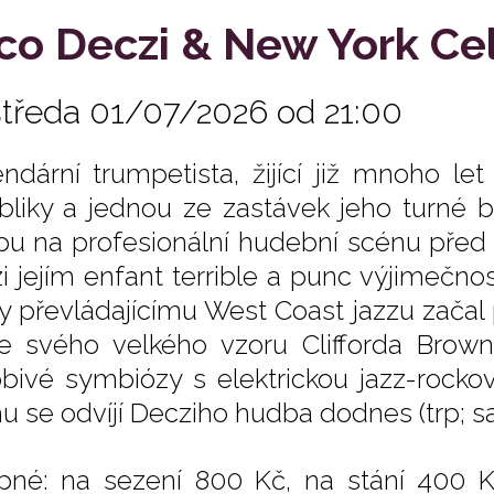
co Deczi & New York Ce
středa 01/07/2026 od 21:00
ndární trumpetista, žijící již mnoho le
bliky a jednou ze zastávek jeho turné 
pu na profesionální hudební scénu před 
i jejím enfant terrible a punc výjimečn
y převládajícímu West Coast jazzu začal
e svého velkého vzoru Clifforda Browna
bivé symbiózy s elektrickou jazz-rockov
 se odvíjí Decziho hudba dodnes (trp; sax;
pné: na sezení 800 Kč, na stání 400 K