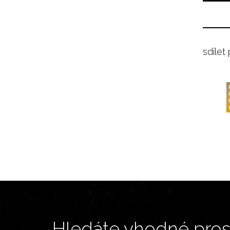
sdílet
Hledáte vhodné prost