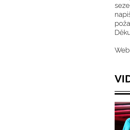
seze
napi
poža
Děku
Web 
VI