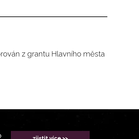
orován z grantu Hlavního města
?
zjistit více >>