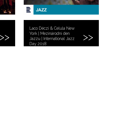
Laco Déczi & Celula New
York | Mezinárodní den
Jazzu | International Jazz
Day 2018