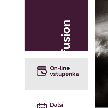
fusion
On-line
vstupenka
Další