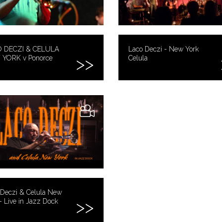
 DECZI & CELULA
Laco Deczi - New York
YORK v Ponorce
Celula
 Deczi & Celula New
- Live in Jazz Dock