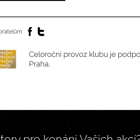
 přátelům:
Celoroční provoz klubu je podp
Praha.
ory pro konání Vašich akcí