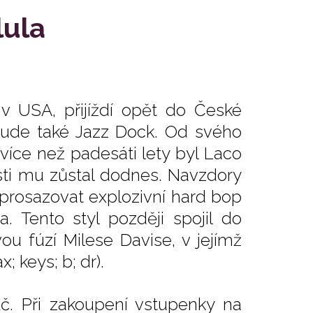
lula
t v USA, přijíždí opět do České
bude také Jazz Dock. Od svého
více než padesáti lety byl Laco
osti mu zůstal dodnes. Navzdory
 prosazovat explozivní hard bop
. Tento styl později spojil do
ou fúzí Milese Davise, v jejímž
 keys; b; dr).
č. Při zakoupení vstupenky na