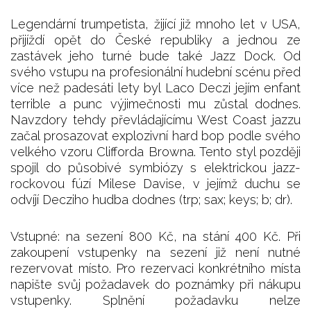
Legendární trumpetista, žijící již mnoho let v USA,
přijíždí opět do České republiky a jednou ze
zastávek jeho turné bude také Jazz Dock. Od
svého vstupu na profesionální hudební scénu před
více než padesáti lety byl Laco Deczi jejím enfant
terrible a punc výjimečnosti mu zůstal dodnes.
Navzdory tehdy převládajícímu West Coast jazzu
začal prosazovat explozivní hard bop podle svého
velkého vzoru Clifforda Browna. Tento styl později
spojil do působivé symbiózy s elektrickou jazz-
rockovou fúzí Milese Davise, v jejímž duchu se
odvíjí Decziho hudba dodnes (trp; sax; keys; b; dr).
Vstupné: na sezení 800 Kč, na stání 400 Kč. Při
zakoupení vstupenky na sezení již není nutné
rezervovat místo. Pro rezervaci konkrétního místa
napište svůj požadavek do poznámky při nákupu
vstupenky. Splnění požadavku nelze