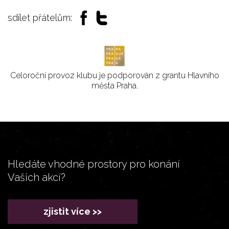
sdílet přátelům:
Celoroční provoz klubu je podporován z grantu Hlavního
města Praha.
Hledáte vhodné prostory pro konání
Vašich akcí?
zjistit více >>