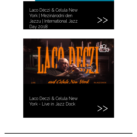
Laco Déczi & Celula New
York | Mezinárodní den
Jazzu | International Jazz
Day 2018
Laco Deczi & Celula New
York - Live in Jazz Dock