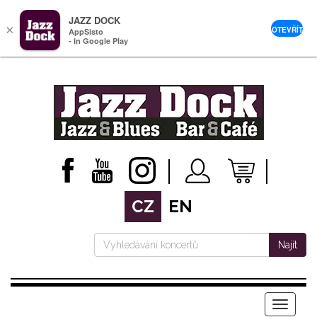
JAZZ DOCK
×
OTEVŘÍT
AppSisto
- In Google Play
CZ
EN
Najít
Menu