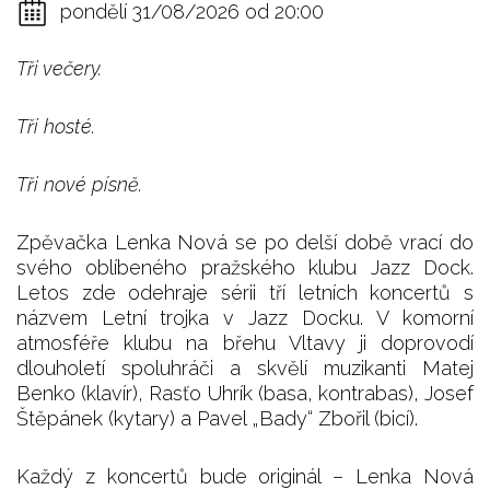
pondělí 31/08/2026 od 20:00
Tři večery.
Tři hosté.
Tři nové písně.
Zpěvačka Lenka Nová se po delší době vrací do
svého oblíbeného pražského klubu Jazz Dock.
Letos zde odehraje sérii tří letních koncertů s
názvem Letní trojka v Jazz Docku. V komorní
atmosféře klubu na břehu Vltavy ji doprovodí
dlouholetí spoluhráči a skvělí muzikanti Matej
Benko (klavír), Rasťo Uhrík (basa, kontrabas), Josef
Štěpánek (kytary) a Pavel „Bady“ Zbořil (bicí).
Každý z koncertů bude originál – Lenka Nová