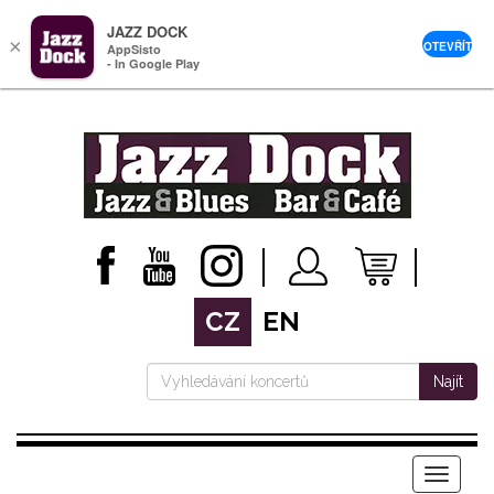
JAZZ DOCK
×
OTEVŘÍT
AppSisto
- In Google Play
CZ
EN
Najít
Menu