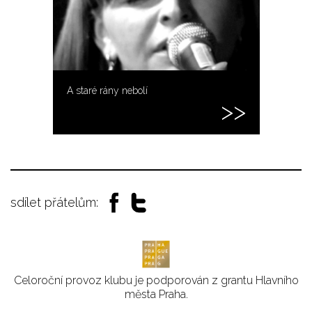
A staré rány nebolí
sdílet přátelům:
Celoroční provoz klubu je podporován z grantu Hlavního
města Praha.