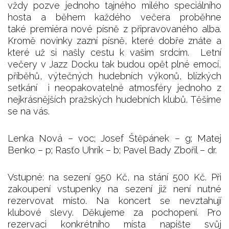
vždy pozve jednoho tajného milého speciálního
hosta a během každého večera proběhne
také premiéra nové písně z připravovaného alba.
Kromě novinky zazní písně, které dobře znáte a
které už si našly cestu k vašim srdcím. Letní
večery v Jazz Docku tak budou opět plné emocí,
příběhů, výtečných hudebních výkonů, blízkých
setkání i neopakovatelné atmosféry jednoho z
nejkrásnějších pražských hudebních klubů. Těšíme
se na vás.
Lenka Nová – voc; Josef Štěpánek – g; Matej
Benko – p; Rasťo Uhrík – b; Pavel Bady Zbořil – dr.
Vstupné: na sezení 950 Kč, na stání 500 Kč. Při
zakoupení vstupenky na sezení již není nutné
rezervovat místo. Na koncert se nevztahují
klubové slevy. Děkujeme za pochopení. Pro
rezervaci konkrétního místa napište svůj