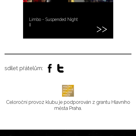
Limbo - Suspended Night
II
sdílet přátelům:
Celoroční provoz klubu je podporován z grantu Hlavního
města Praha.