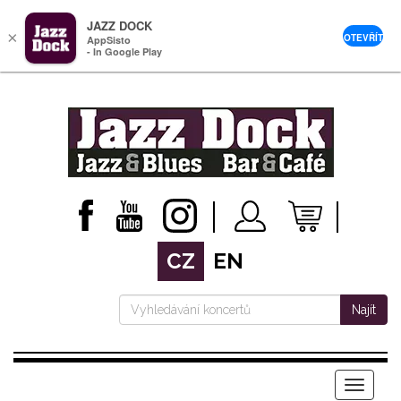
JAZZ DOCK
×
OTEVŘÍT
AppSisto
- In Google Play
CZ
EN
Najít
Menu