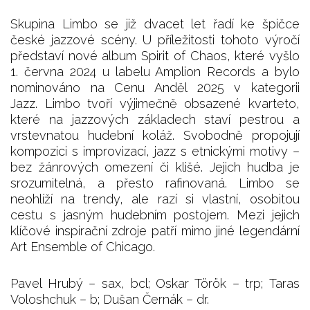
Skupina Limbo se již dvacet let řadí ke špičce
české jazzové scény. U příležitosti tohoto výročí
představí nové album Spirit of Chaos, které vyšlo
1. června 2024 u labelu Amplion Records a bylo
nominováno na Cenu Anděl 2025 v kategorii
Jazz. Limbo tvoří výjimečně obsazené kvarteto,
které na jazzových základech staví pestrou a
vrstevnatou hudební koláž. Svobodně propojují
kompozici s improvizací, jazz s etnickými motivy –
bez žánrových omezení či klišé. Jejich hudba je
srozumitelná, a přesto rafinovaná. Limbo se
neohlíží na trendy, ale razí si vlastní, osobitou
cestu s jasným hudebním postojem. Mezi jejich
klíčové inspirační zdroje patří mimo jiné legendární
Art Ensemble of Chicago.
Pavel Hrubý – sax, bcl; Oskar Török – trp; Taras
Voloshchuk – b; Dušan Černák – dr.