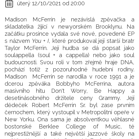
úterý 12/10/2021 od 20:00
Madison McFerrin je nezávislá zpěvačka a
skladatelka žijící v newyorském Brooklynu. Na
začátku prosince vydala své nové, povedené EP
s názvem
You + I
, které produkoval její starší bratr
Taylor McFerrin. Její hudba se dá popsat jako
soulappella (soul + a cappella) nebo jako soul
budoucnosti. Svou roli v tom zřejmě hraje DNA,
pochází totiž z pozoruhodné hudební rodiny.
Madison McFerrin se narodila v roce 1991 a je
dcerou zpěváka Bobbyho McFerrina, autora
masivního hitu Don't Worry, Be Happy a
desetinásobného držitele ceny Grammy. Její
dědeček Robert McFerrin Sr. byl zase prvním
černochem, který vystoupil v Metropolitní opeře v
New Yorku. Ona sama je absolventkou věhlasné
bostonské Berklee College of Music, té
nejprestižnější a také největší jazzové školy na