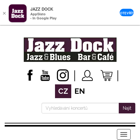
JAZZ DOCK
×
OTEVŘÍT
AppSisto
- In Google Play
CZ
EN
Najít
Menu