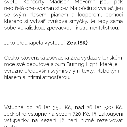
světě. Koncerty Madison McFerrin jsou pak
neotřelá one-woman show. Na pódiu si vystačí jen
se svým hlasem, pianem a looperem, pomocí
kterého si vytváří zvukové smyčky. Je tedy sama
sobě vokalistkou, zpěvačkou i instrumentalistkou.
Jako předkapela vystoupí:
Zea (SK)
Česko-slovenská zpěvačka Zea vydala v loňském
roce své debutové album Burning Light, které je
výrazné především svými silnými texty, hlubokým
hlasem a intimní atmosférou.
Vstupné do 26 let 350 Kč, nad 26 let 520 Kč.
Jednotné vstupné na sezení 720 Kč. Při zakoupení
vstupenky na sezení již není nutné rezervovat
místo.