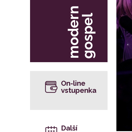
m
o
d
e
r
n
g
o
s
p
e
l
On-line
vstupenka
Další