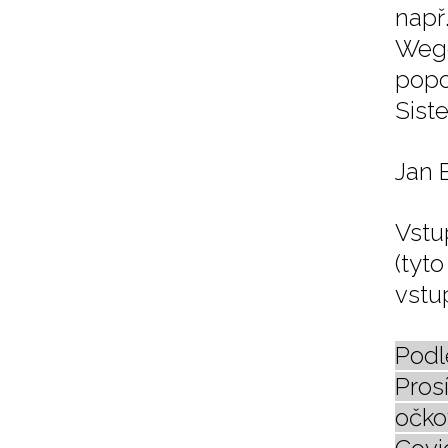
např
Wege
popo
Siste
Jan 
Vstu
(tyt
vstu
Podl
Pros
očko