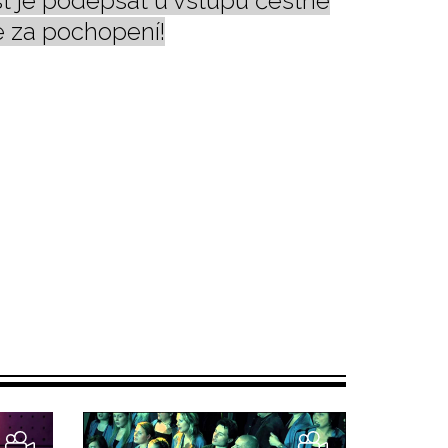
t je podepsat u vstupu čestné
e za pochopení!