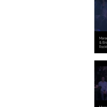
Mara
& Bri
Rock