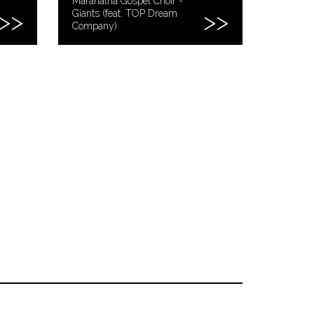
Maranatha Gospel Choir -
Giants (feat. TOP Dream
Company)