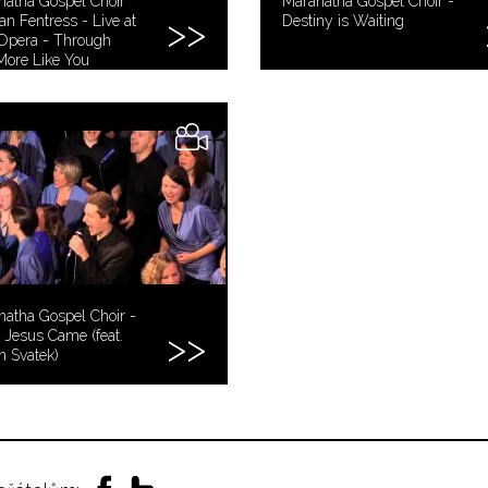
natha Gospel Choir
Maranatha Gospel Choir -
an Fentress - Live at
Destiny is Waiting
Opera - Through
ore Like You
atha Gospel Choir -
 Jesus Came (feat.
n Svatek)