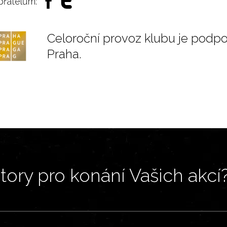
 přátelům:
Celoroční provoz klubu je podp
Praha.
ory pro konání Vašich akcí