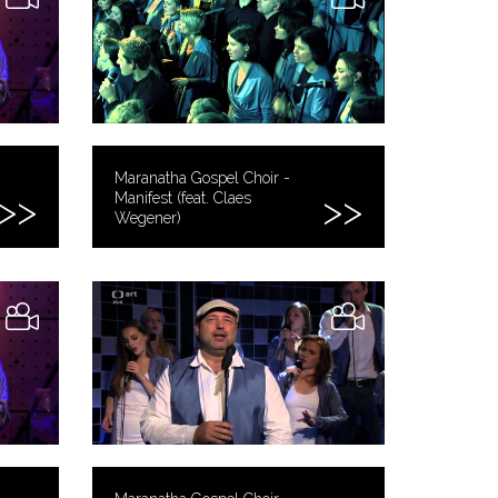
Maranatha Gospel Choir -
Manifest (feat. Claes
Wegener)