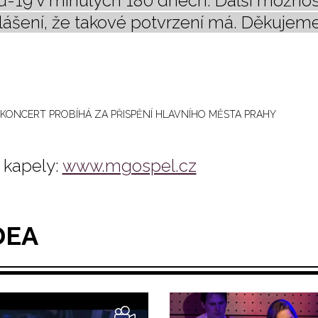
d-19 v minulých 180 dnech. Další možnos
lášení, že takové potvrzení má. Děkujem
KONCERT PROBÍHÁ ZA PŘISPĚNÍ HLAVNÍHO MĚSTA PRAHY
kapely:
www.mgospel.cz
DEA