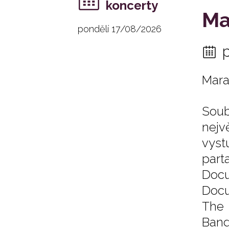
koncerty
Ma
pondělí 17/08/2026
Mara
Soub
nejv
vyst
part
Docu
Docu
The 
Band