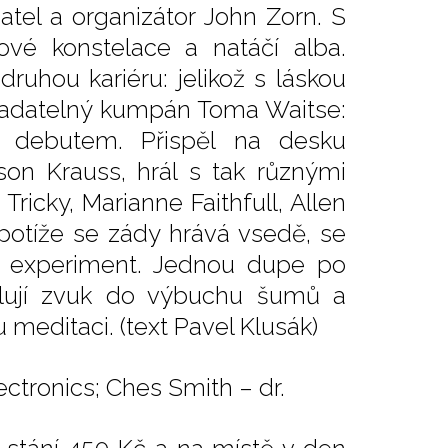
atel a organizátor John Zorn. S
ové konstelace a natáčí alba.
druhou kariéru: jelikož s láskou
stradatelný kumpán Toma Waitse:
m debutem. Přispěl na desku
on Krauss, hrál s tak různými
Tricky, Marianne Faithfull, Allen
 potíže se zády hrává vsedě, se
– experiment. Jednou dupe po
dulují zvuk do výbuchu šumů a
 meditaci. (text Pavel Klusák)
ectronics; Ches Smith – dr.