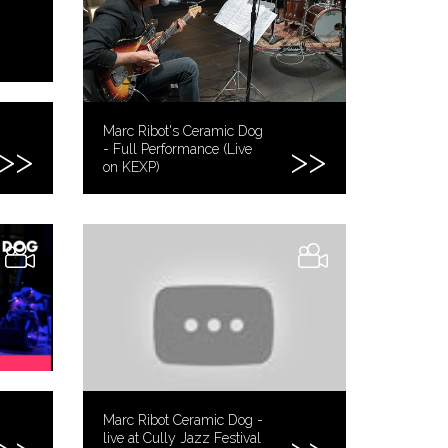
Marc Ribot's Ceramic Dog
- Full Performance (Live
on KEXP)
Marc Ribot Ceramic Dog -
live at Cully Jazz Festival