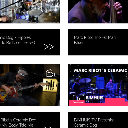
ic Dog - Hippies
Marc Ribot Trio Fat Man
To Be Nice (Teaser)
Blues
Ribot's Ceramic Dog
BIMHUIS TV Presents:
es My Body Told Me
Ceramic Dog