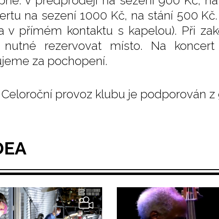
pné: v předprodeji na sezení 900 Kč, na
ertu na sezení 1000 Kč, na stání 500 Kč.
a v přímém kontaktu s kapelou). Při zak
 nutné rezervovat místo. Na koncert 
jeme za pochopení.
Celoroční provoz klubu je podporován z 
DEA