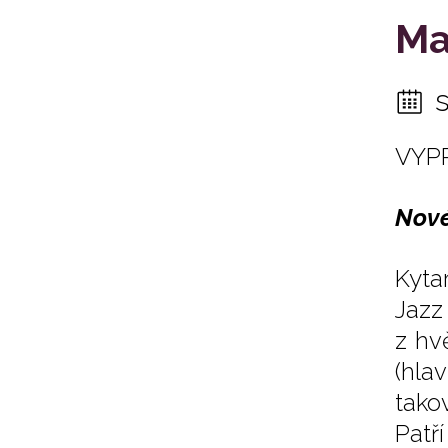
Ma
VYP
Nové
Kyta
Jazz
z hv
(hla
tako
Patří