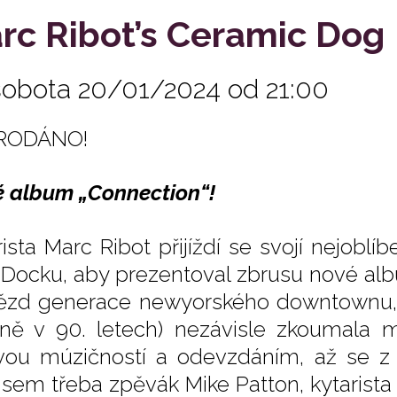
rc Ribot’s Ceramic Dog
sobota 20/01/2024 od 21:00
RODÁNO!
 album „Connection“!
rista Marc Ribot přijíždí se svojí nejob
 Docku, aby prezentoval zbrusu nové a
ězd generace newyorského downtownu, um
vně v 90. letech) nezávisle zkoumala 
vou múzičností a odevzdáním, až se z n
 sem třeba zpěvák Mike Patton, kytarista B