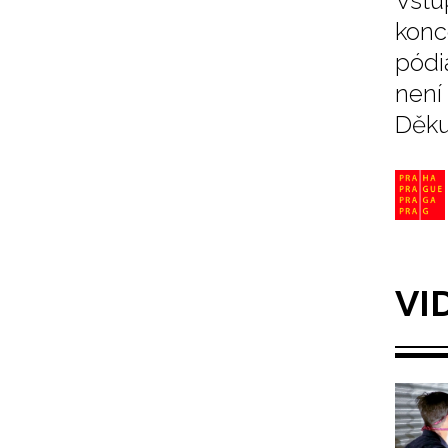
Vstu
konc
pódi
není
Děku
VI