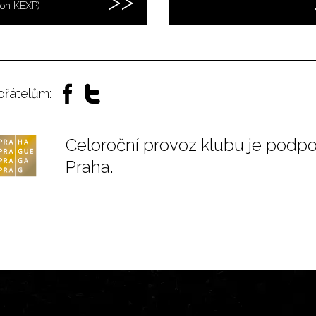
 on KEXP)
 přátelům:
Celoroční provoz klubu je podp
Praha.