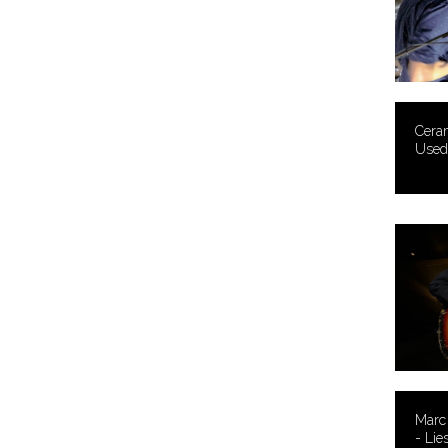
Ceram
Used 
Marc 
- Li