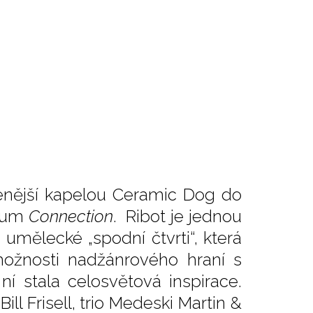
líbenější kapelou Ceramic Dog do
lbum
Connection
. Ribot je jednou
ělecké „spodní čtvrti“, která
možnosti nadžánrového hraní s
í stala celosvětová inspirace.
ill Frisell, trio Medeski Martin &