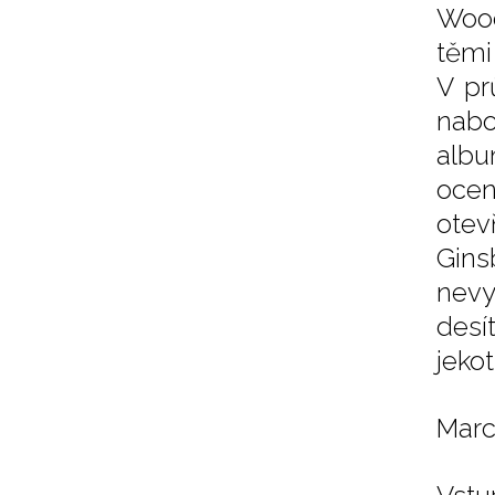
Wood
těmi
V pr
nabo
al
ocen
otevř
Gins
nevy
desí
jeko
Marc 