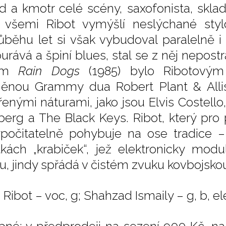
 a kmotr celé scény, saxofonista, sklad
 všemi Ribot vymýšlí neslýchané styl
ůběhu let si však vybudoval paralelně i 
urává a špiní blues, stal se z něj nepo
bum
Rain Dogs
(1985) bylo Ribotový
ěnou Grammy dua Robert Plant & Allis
enými náturami, jako jsou Elvis Costello, 
berg a The Black Keys. Ribot, který pro
počitatelně pohybuje na ose tradice 
tkách „krabiček“, jež elektronicky mo
tu, jindy spřádá v čistém zvuku kovbojskou
Ribot – voc, g; Shahzad Ismaily – g, b, el