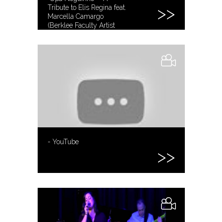
Tribute to Elis Regina feat.
Marcella Camargo
(Berklee Faculty Artist
Series)
- YouTube