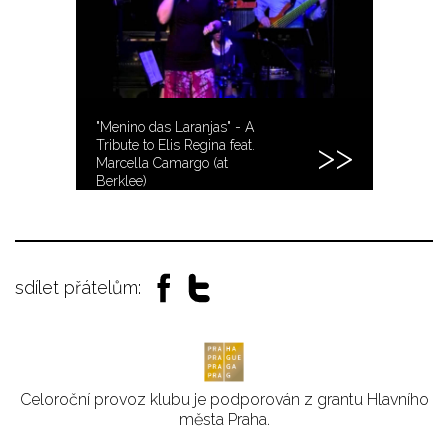
"Menino das Laranjas" - A
Tribute to Elis Regina feat.
Marcella Camargo (at
Berklee)
sdílet přátelům:
Celoroční provoz klubu je podporován z grantu Hlavního
města Praha.