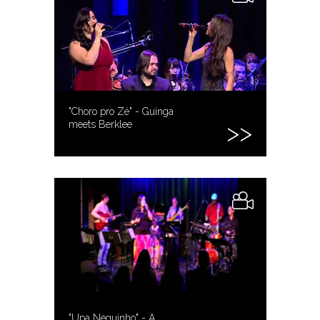
"Choro pro Zé" - Guinga
meets Berklee
"Upa Neguinho" - A