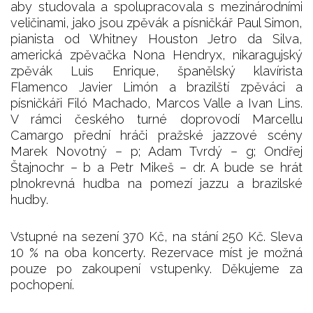
aby studovala a spolupracovala s mezinárodními
veličinami, jako jsou zpěvák a písničkář Paul Simon,
pianista od Whitney Houston Jetro da Silva,
americká zpěvačka Nona Hendryx, nikaragujský
zpěvák Luis Enrique, španělský klavírista
Flamenco Javier Limón a brazilští zpěváci a
písničkáři Filó Machado, Marcos Valle a Ivan Lins.
V rámci českého turné doprovodí Marcellu
Camargo přední hráči pražské jazzové scény
Marek Novotný – p; Adam Tvrdý – g; Ondřej
Štajnochr – b a Petr Mikeš – dr. A bude se hrát
plnokrevná hudba na pomezí jazzu a brazilské
hudby.
Vstupné na sezení 370 Kč, na stání 250 Kč. Sleva
10 % na oba koncerty. Rezervace míst je možná
pouze po zakoupení vstupenky. Děkujeme za
pochopení.