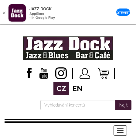
JAZZ DOCK
×
OTEVŘÍT
AppSisto
- In Google Play
CZ
EN
Najít
Menu