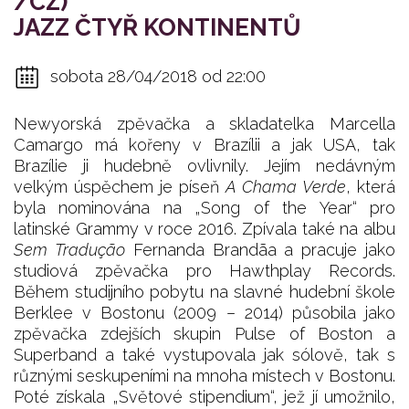
/CZ)
JAZZ ČTYŘ KONTINENTŮ
sobota 28/04/2018 od 22:00
Newyorská zpěvačka a skladatelka Marcella
Camargo má kořeny v Brazílii a jak USA, tak
Brazílie ji hudebně ovlivnily. Jejím nedávným
velkým úspěchem je píseň
A Chama Verde
, která
byla nominována na „Song of the Year“ pro
latinské Grammy v roce 2016. Zpívala také na albu
Sem Tradução
Fernanda Brandãa a pracuje jako
studiová zpěvačka pro Hawthplay Records.
Během studijního pobytu na slavné hudební škole
Berklee v Bostonu (2009 – 2014) působila jako
zpěvačka zdejších skupin Pulse of Boston a
Superband a také vystupovala jak sólově, tak s
různými seskupeními na mnoha místech v Bostonu.
Poté získala „Světové stipendium“, jež jí umožnilo,