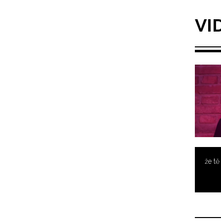
VI
že t