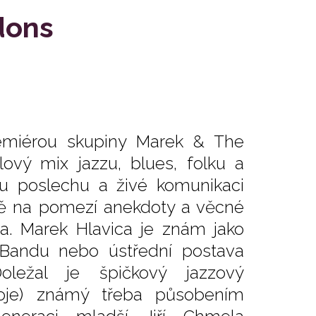
dons
remiérou skupiny Marek & The
ový mix jazzu, blues, folku a
 poslechu a živé komunikaci
ě na pomezí anekdoty a věcné
ra. Marek Hlavica je znám jako
 Bandu nebo ústřední postava
ležal je špičkový jazzový
troje) známý třeba působením