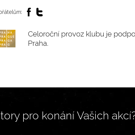
 přátelům:
Celoroční provoz klubu je podp
Praha.
ory pro konání Vašich akcí