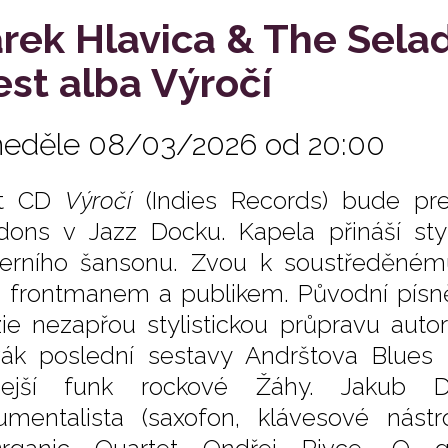
rek Hlavica & The Sela
est alba Výročí
neděle 08/03/2026 od 20:00
st CD
Výročí
(Indies Records) bude p
dons v Jazz Docku. Kapela přináší styl
rního šansonu. Zvou k soustředěnému
 frontmanem a publikem. Původní písn
ie nezapřou stylistickou průpravu auto
ák poslední sestavy Andrštova Blues
dejší funk rockové Žáhy. Jakub Do
rumentalista (saxofon, klávesové nás