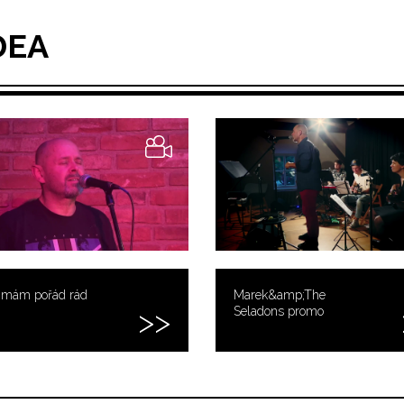
DEA
ě mám pořád rád
Marek&amp;The
Seladons promo