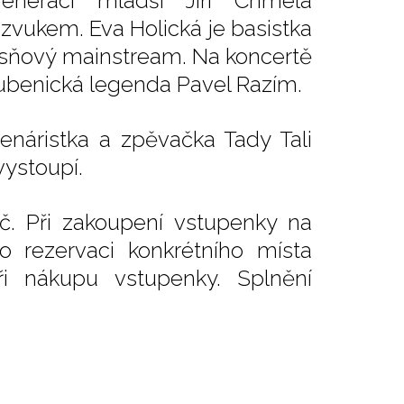
neraci mladší Jiří Chmela
vukem. Eva Holická je basistka
písňový mainstream. Na koncertě
bubenická legenda Pavel Razím.
enáristka a zpěvačka Tady Tali
vystoupí.
č. Při zakoupení vstupenky na
o rezervaci konkrétního místa
i nákupu vstupenky. Splnění