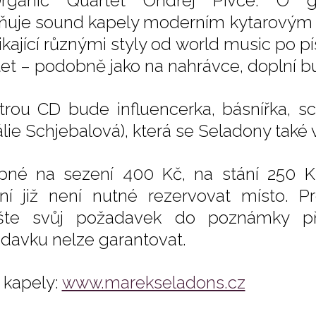
rganic Quartet Ondřej Pivce. O ge
ňuje sound kapely moderním kytarovým z
ikající různými styly od world music po 
tet – podobně jako na nahrávce, doplní 
rou CD bude influencerka, básnířka, sc
álie Schjebalová), která se Seladony také 
pné na sezení 400 Kč, na stání 250 K
ní již není nutné rezervovat místo. Pr
šte svůj požadavek do poznámky př
davku nelze garantovat.
kapely:
www.marekseladons.cz