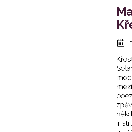
Ma
Kř
Kře
Sela
mode
mezi
poez
zpěv
něk
inst