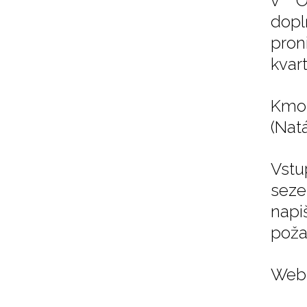
v O
dopl
pron
kvar
Kmot
(Nat
Vstu
seze
napi
poža
Web 