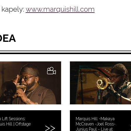
kapely:
www.marquishill.com
DEA
 Lift Sessions:
Marquis Hill -Makaya
is Hill | Offstage
McCraven -Joel Ross-
Junius Paul - Live at