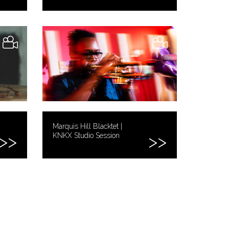
Marquis Hill Blacktet |
KNKX Studio Session