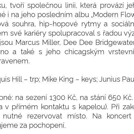
ku, tvoří společnou linii, která provází
né i na jeho posledním albu „Modern Flows 
ová souhra, hip-hopové rytmy a sociá
m své kariéry spolupracoval s řadou vý
 jsou Marcus Miller, Dee Dee Bridgewater
no a také s jeho chicagským vrstev
ravenem.
is Hill – trp; Mike King – keys; Junius Paul
pné: na sezení 1300 Kč, na stání 650 Kč.
a v přímém kontaktu s kapelou). Při zak
 nutné rezervovat místo. Na koncert 
jeme za pochopení.