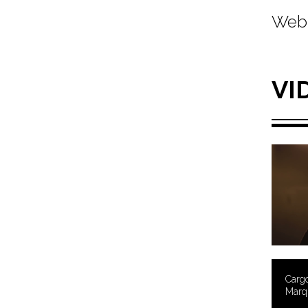
Web 
VI
Cargo
Marqu