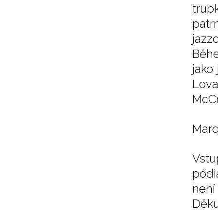
trub
patr
jazz
Běhe
jako
Lova
McC
Marqu
Vstu
pódi
není
Děku