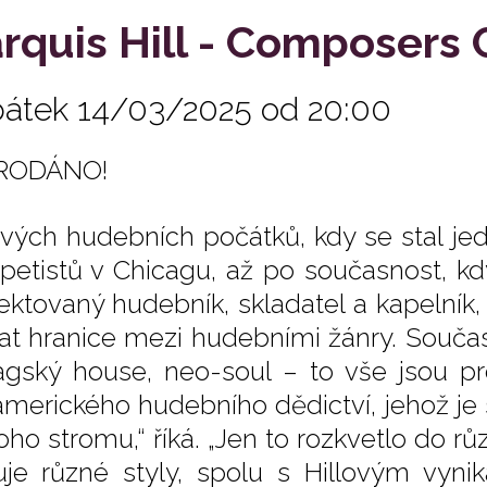
rquis Hill - Composers 
pátek 14/03/2025 od 20:00
RODÁNO!
vých hudebních počátků, kdy se stal je
petistů v Chicagu, až po současnost, k
ektovaný hudebník, skladatel a kapelník,
at hranice mezi hudebními žánry. Současn
agský house, neo-soul – to vše jsou pr
amerického hudebního dědictví, jehož je 
ho stromu,“ říká. „Jen to rozkvetlo do růz
uje různé styly, spolu s Hillovým vyni