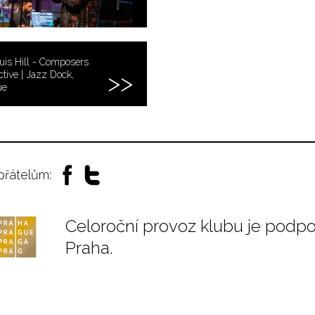
is Hill - Composers
ctive | Jazz Dock,
ue
 přátelům:
Celoroční provoz klubu je podp
Praha.