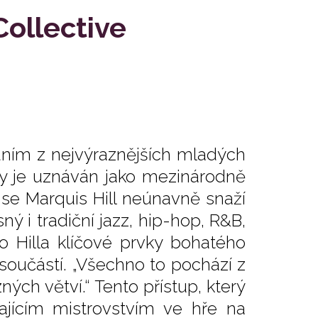
Collective
dním z nejvýraznějších mladých
dy je uznáván jako mezinárodně
 se Marquis Hill neúnavně snaží
ý i tradiční jazz, hip-hop, R&B,
o Hilla klíčové prvky bohatého
součástí. „Všechno to pochází z
ných větví.“ Tento přístup, který
kajícím mistrovstvím ve hře na