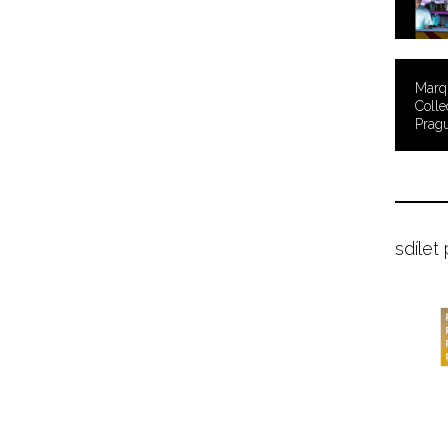
Marqu
Colle
Prag
sdílet