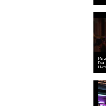
Marqu
Routi
Live