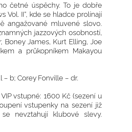
 jeho četné úspěchy. To je dobře
Vol. II“, kde se hladce prolínají
lně angažované mluvené slovo.
znamných jazzových osobností,
, Boney James, Kurt Elling, Joe
níkem a průkopníkem Makayou
 – b; Corey Fonville – dr.
 VIP vstupné: 1600 Kč (sezení u
oupení vstupenky na sezení již
se nevztahují klubové slevy.