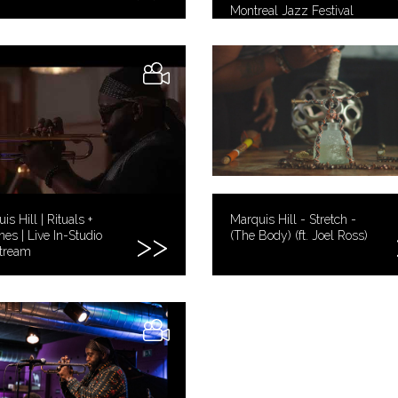
Montreal Jazz Festival
is Hill | Rituals +
Marquis Hill - Stretch -
nes | Live In-Studio
(The Body) (ft. Joel Ross)
stream