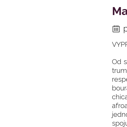
Ma
VYP
Od s
trum
resp
bour
chic
afro
jedno
spoj