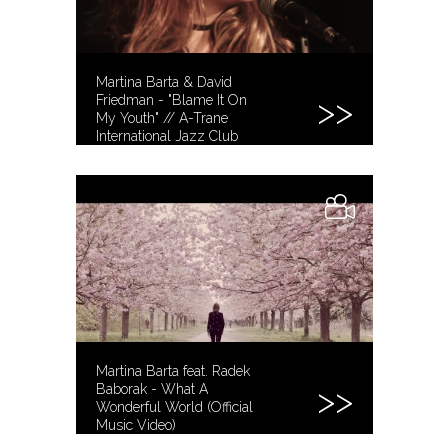
Martina Barta & David
Friedman - "Blame It On
My Youth" // A-Trane
International Jazz Club
Berlin
Martina Barta feat. Radek
Baborak - What A
Wonderful World (Official
Music Video)