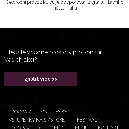
Celoroční provoz klubu je podporován z grantu Hlavního
města Praha.
Hledáte vhodné prostory pro konání
Vašich akcí?
zjistit více >>
PROGRAM
VSTUPENKY
VSTUPENKY NA SMSTICKET
FESTIVALY
FOTO & VIDEO
Z MÉDIÍ
MENU
KONTAKT