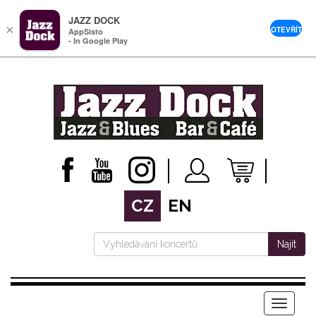
JAZZ DOCK
×
OTEVŘÍT
AppSisto
- In Google Play
CZ
EN
Najít
Menu