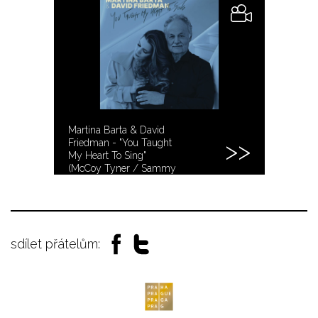
Martina Barta & David
Friedman - "You Taught
My Heart To Sing"
(McCoy Tyner / Sammy
Cahn)
sdílet přátelům: