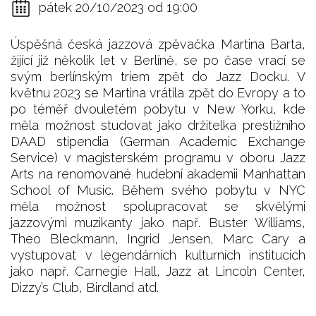
pátek 20/10/2023 od 19:00
Úspěšná česká jazzová zpěvačka Martina Barta,
žijící již několik let v Berlíně, se po čase vrací se
svým berlínským triem zpět do Jazz Docku. V
květnu 2023 se Martina vrátila zpět do Evropy a to
po téměř dvouletém pobytu v New Yorku, kde
měla možnost studovat jako držitelka prestižního
DAAD stipendia (German Academic Exchange
Service) v magisterském programu v oboru Jazz
Arts na renomované hudební akademii Manhattan
School of Music. Během svého pobytu v NYC
měla možnost spolupracovat se skvělými
jazzovými muzikanty jako např. Buster Williams,
Theo Bleckmann, Ingrid Jensen, Marc Cary a
vystupovat v legendárních kulturních institucích
jako např. Carnegie Hall, Jazz at Lincoln Center,
Dizzy’s Club, Birdland atd.