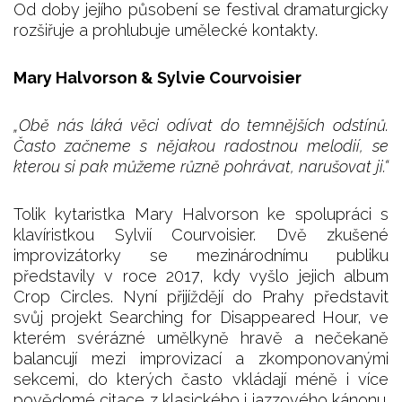
Od doby jejího působení se festival dramaturgicky
rozšiřuje a prohlubuje umělecké kontakty.
Mary Halvorson & Sylvie Courvoisier
„Obě nás láká věci odívat do temnějších odstínů.
Často začneme s nějakou radostnou melodií, se
kterou si pak můžeme různě pohrávat, narušovat ji.“
Tolik kytaristka Mary Halvorson ke spolupráci s
klavíristkou Sylvií Courvoisier. Dvě zkušené
improvizátorky se mezinárodnímu publiku
představily v roce 2017, kdy vyšlo jejich album
Crop Circles. Nyní přijíždějí do Prahy představit
svůj projekt Searching for Disappeared Hour, ve
kterém svérázné umělkyně hravě a nečekaně
balancují mezi improvizací a zkomponovanými
sekcemi, do kterých často vkládají méně i více
povědomé citace z klasického i jazzového kánonu.