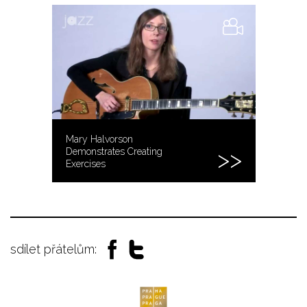
Mary Halvorson
Demonstrates Creating
Exercises
sdílet přátelům: