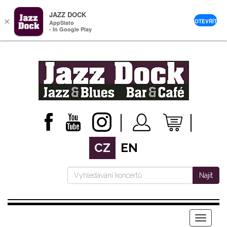
JAZZ DOCK
×
OTEVŘÍT
AppSisto
- In Google Play
CZ
EN
Najít
Menu