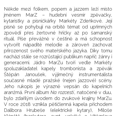
Někde mezi folkem, popem a jazzem leží místo
jménem MarZ – hudební vesmír zpěvačky,
kytaristky a písničkářky Markéty Zdeňkové. Její
písně se pohybují na orbitě témat od upřímných
zpovědí přes žertovné hříčky až po šamanský
rituál. Píše převážně v češtině a má schopnost
vytvořit nápadité melodie a zároveň zachovat
přirozenost svého mateřského jazyka. Díky tomu
nachází stále se rozrůstající publikum napříč žánry i
generacemi. Jádro MarZu tvoří vedle Markéty
spoluzakladatel kapely trombonista a zpěvák
Štěpán Janoušek, výjimečný instrumentalista
současné mladé pražské (nejen jazzové) scény.
Jeho rukopis je výrazně vepsán do kapelních
aranžmá. První album
Na rozcestí
, natočené v duu,
bylo zdařilým úvodem do zvukové krajiny MarZu.
V roce 2018 vznikla pětičlenná kapela příchodem
Dalibora Hrubeše (elektrické kytary), Miloše