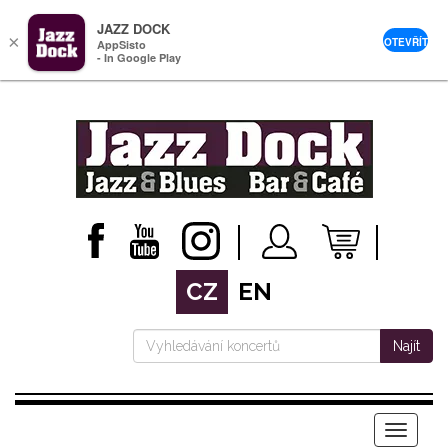
JAZZ DOCK
×
OTEVŘÍT
AppSisto
- In Google Play
CZ
EN
Najít
Menu