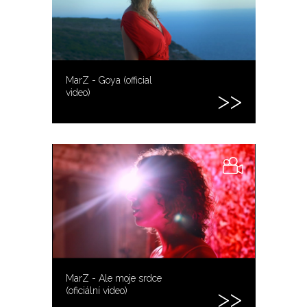
MarZ - Goya (official
video)
MarZ - Ale moje srdce
(oficiální video)