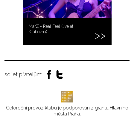
MarZ - Real Feel (live at
Klubovna)
sdílet přátelům:
Celoroční provoz klubu je podporován z grantu Hlavního
města Praha.