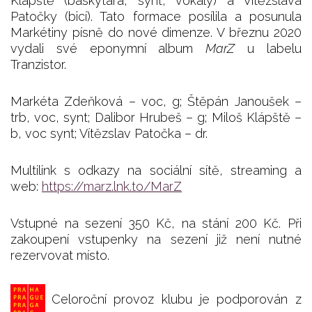
Klápště (baskytara, synt, vokály) a Vítězslava
Patočky (bicí). Tato formace posílila a posunula
Markétiny písně do nové dimenze. V březnu 2020
vydali své eponymní album
MarZ
u labelu
Tranzistor.
Markéta Zdeňková – voc, g; Štěpán Janoušek –
trb, voc, synt; Dalibor Hrubeš – g; Miloš Klápště –
b, voc synt; Vítězslav Patočka – dr.
Multilink s odkazy na sociální sítě, streaming a
web:
https://marz.lnk.to/MarZ
Vstupné na sezení 350 Kč, na stání 200 Kč. Při
zakoupení vstupenky na sezení již není nutné
rezervovat místo.
Celoroční provoz klubu je podporován z