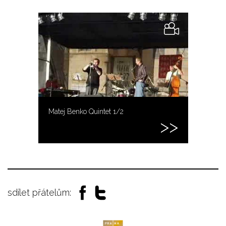
Matej Benko Quintet 1/2
sdílet přátelům: