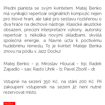
Přední pianista se svým kvintetem. Matej Benko
má vynikající repertoár originálních kompozic nejen
pro triové hraní, ale také pro sestavu rozšířenou o
dva hráče na dechové nástroje. Klasické akustické
obsazení, precizní interpretační výkony, autorský
repertoár s několika novými skladbami, skvělá
společná energie, a hlavně úcta k poctivému
hudebnímu řemeslu. To je kvintet Mateje Benka
znovu na pódiu v Jazz Docku!
Matej Benko – p; Miroslav Hloucal – trp; Radek
Zapadlo – sax; Rasťo Uhrík – b; Pavel Zbořil – dr.
Vstupné na sezení 350 Kč, na stání 200 Kč. Při
zakoupení vstupenek na sezení již není nutné
rezervovat místo.