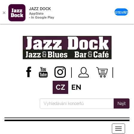
JAZZ DOCK
×
OTEVŘÍT
AppSisto
- In Google Play
CZ
EN
Najít
Menu