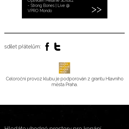
Optreden Melanie Scholtz
- Strong Bones | Live @
VPRO Mondo
sdílet přátelům:
Celoroční provoz klubu je podporován z grantu Hlavního
města Praha.
Hledáte vhodné prostory pro konání