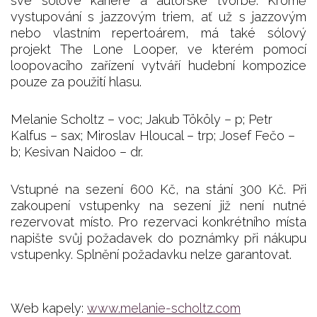
své sólové kariéře a autorské tvorbě. Kromě
vystupování s jazzovým triem, ať už s jazzovým
nebo vlastním repertoárem, má také sólový
projekt The Lone Looper, ve kterém pomocí
loopovacího zařízení vytváří hudební kompozice
pouze za použití hlasu.
Melanie Scholtz – voc; Jakub Tököly – p; Petr
Kalfus – sax; Miroslav Hloucal – trp; Josef Fečo –
b; Kesivan Naidoo – dr.
Vstupné na sezení 600 Kč, na stání 300 Kč. Při
zakoupení vstupenky na sezení již není nutné
rezervovat místo. Pro rezervaci konkrétního místa
napište svůj požadavek do poznámky při nákupu
vstupenky. Splnění požadavku nelze garantovat.
Web kapely:
www.melanie-scholtz.com