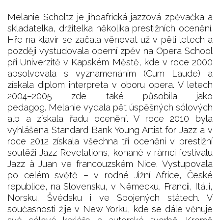
Melanie Scholtz je jihoafrická jazzová zpěvačka a
skladatelka, držitelka několika prestižních ocenění.
Hře na klavír se začala věnovat už v pěti letech a
později vystudovala operní zpěv na Opera School
při Univerzitě v Kapském Městě, kde v roce 2000
absolvovala s vyznamenáním (Cum Laude) a
získala diplom interpreta v oboru opera. V letech
2004–2005 zde také působila jako
pedagog. Melanie vydala pět úspěšných sólových
alb a získala řadu ocenění. V roce 2010 byla
vyhlášena Standard Bank Young Artist for Jazz a v
roce 2012 získala všechna tři ocenění v prestižní
soutěži Jazz Revelations, konané v rámci festivalu
Jazz à Juan ve francouzském Nice. Vystupovala
po celém světě – v rodné Jižní Africe, České
republice, na Slovensku, v Německu, Francii, Itálii,
Norsku, Švédsku i ve Spojených státech. V
současnosti žije v New Yorku, kde se dále věnuje