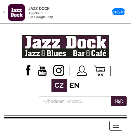
JAZZ DOCK
×
OTEVŘÍT
AppSisto
- In Google Play
CZ
EN
Najít
Menu