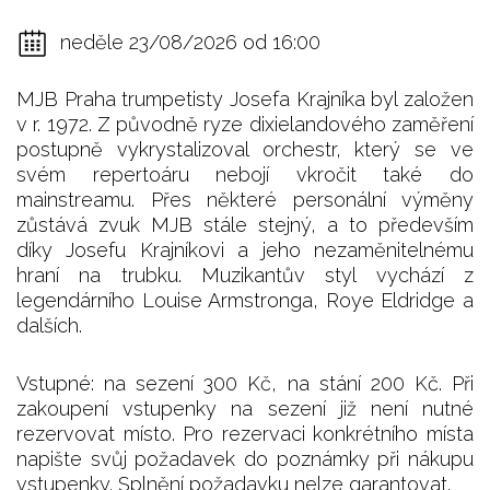
neděle 23/08/2026 od 16:00
MJB Praha trumpetisty Josefa Krajníka byl založen
v r. 1972. Z původně ryze dixielandového zaměření
postupně vykrystalizoval orchestr, který se ve
svém repertoáru nebojí vkročit také do
mainstreamu. Přes některé personální výměny
zůstává zvuk MJB stále stejný, a to především
díky Josefu Krajníkovi a jeho nezaměnitelnému
hraní na trubku. Muzikantův styl vychází z
legendárního Louise Armstronga, Roye Eldridge a
dalších.
Vstupné: na sezení 300 Kč, na stání 200 Kč. Při
zakoupení vstupenky na sezení již není nutné
rezervovat místo. Pro rezervaci konkrétního místa
napište svůj požadavek do poznámky při nákupu
vstupenky. Splnění požadavku nelze garantovat.