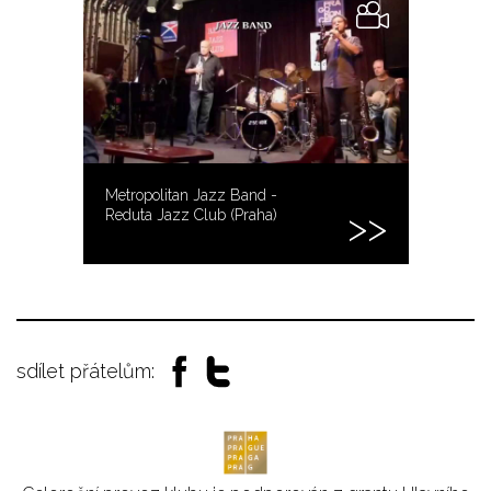
Metropolitan Jazz Band -
Reduta Jazz Club (Praha)
sdílet přátelům: