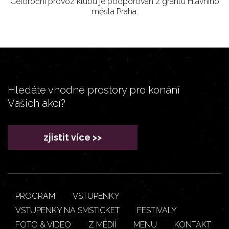
Celoroční provoz klubu je podporován z grantu Hlavního
města Praha.
Hledáte vhodné prostory pro konání
Vašich akcí?
zjistit více >>
PROGRAM
VSTUPENKY
VSTUPENKY NA SMSTICKET
FESTIVALY
FOTO & VIDEO
Z MÉDIÍ
MENU
KONTAKT