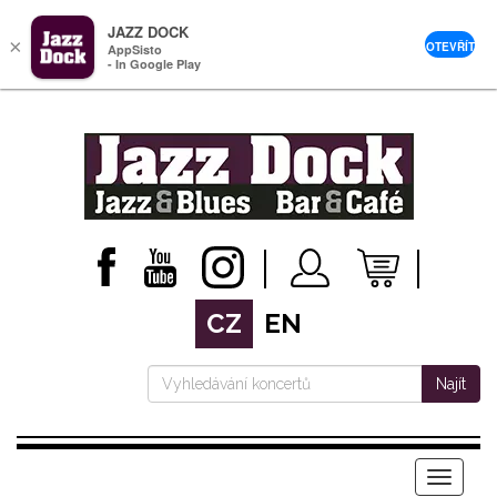
JAZZ DOCK
×
OTEVŘÍT
AppSisto
- In Google Play
CZ
EN
Najít
Menu