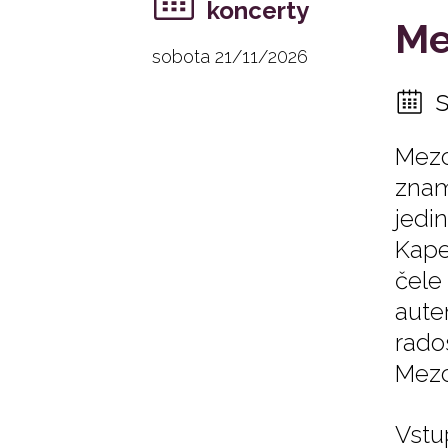
koncerty
Me
sobota 21/11/2026
Mezc
znam
jedi
Kape
čele
aute
rado
Mezc
Vstu