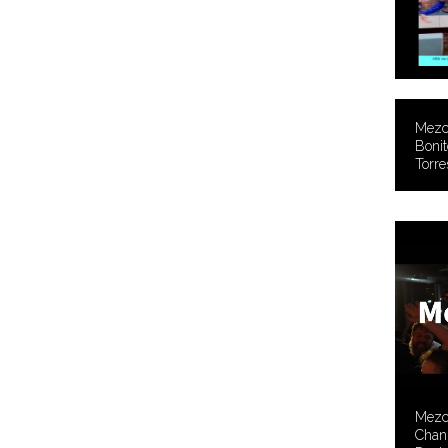
Mezc
Bonit
Torre
Mezc
Chan 