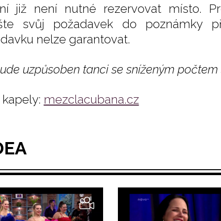
ní již není nutné rezervovat místo. Pr
šte svůj požadavek do poznámky př
davku nelze garantovat.
bude uzpůsoben tanci se sníženým počtem 
kapely:
mezclacubana.cz
DEA