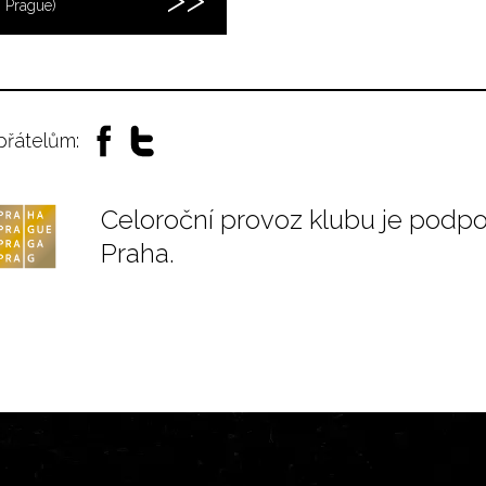
 Prague)
 přátelům:
Celoroční provoz klubu je podp
Praha.