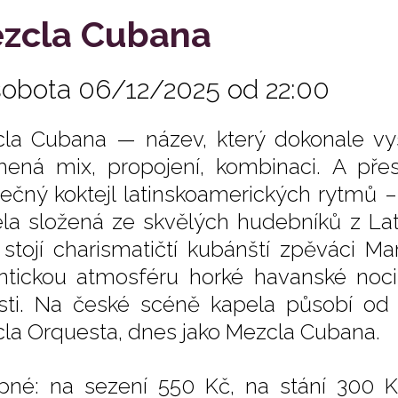
zcla Cubana
sobota 06/12/2025 od 22:00
la Cubana — název, který dokonale vyst
ená mix, propojení, kombinaci. A pře
nečný koktejl latinskoamerických rytmů –
la složená ze skvělých hudebníků z Lati
 stojí charismatičtí kubánští zpěváci Ma
ntickou atmosféru horké havanské noc
sti. Na české scéně kapela působí od
la Orquesta, dnes jako Mezcla Cubana.
pné: na sezení 550 Kč, na stání 300 K