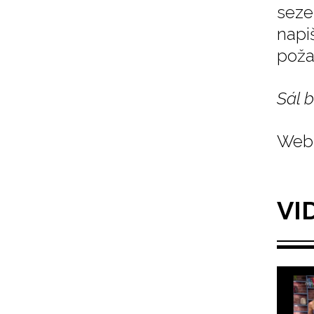
seze
napi
poža
Sál 
Web 
VI