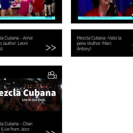
la Cubana - Amor
Mezcla Cubana -Valio la
o (author: Leoni
pena (Author: Marc
s)
Antony)
la Cubana - Chan
(Live from Jazz