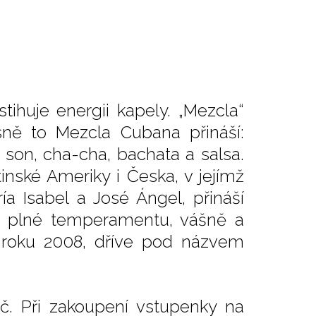
ihuje energii kapely. „Mezcla“
sně to Mezcla Cubana přináší:
 son, cha-cha, bachata a salsa.
nské Ameriky i Česka, v jejímž
ría Isabel a José Ángel, přináší
i plné temperamentu, vášně a
 roku 2008, dříve pod názvem
č. Při zakoupení vstupenky na