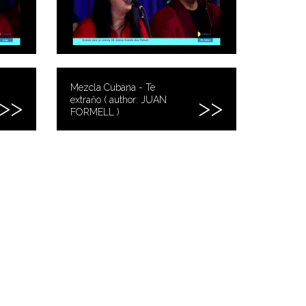
Mezcla Cubana - Te
extraňo ( author: JUAN
FORMELL )