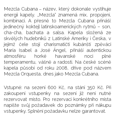
Mezcla Cubana
název, který dokonale vystihuje
–
energii kapely. „Mezcla“ znamená mix, propojení,
kombinaci. A přesně to Mezcla Cubana přináší:
jedinečný koktejl latinskoamerických rytmů – son,
cha-cha, bachata a salsa. Kapela složená ze
skvělých hudebníků z Latinské Ameriky i Česka, v
jejímž čele stojí charismatičtí kubánští zpěváci
María Isabel a José Ángel, přináší autentickou
atmosféru horké havanské noci plné
temperamentu, vášně a radosti. Na české scéně
kapela působí od roku 2008, dříve pod názvem
Mezcla Orquesta, dnes jako Mezcla Cubana.
Vstupné: na sezení 600 Kč, na stání 350 Kč. Při
zakoupení vstupenky na sezení již není nutné
rezervovat místo. Pro rezervaci konkrétního místa
napište svůj požadavek do poznámky při nákupu
vstupenky. Splnění požadavku nelze garantovat.