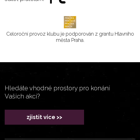
Celoroční provoz klubu je podporován z grantu Hlavního
města Praha.
Hledáte vhodné prostory pro konání
Vašich akcí?
zjistit více >>