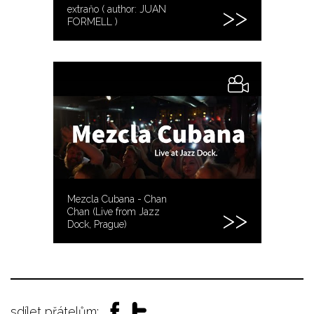
extraňo ( author: JUAN
FORMELL )
Mezcla Cubana - Chan
Chan (Live from Jazz
Dock, Prague)
sdílet přátelům: