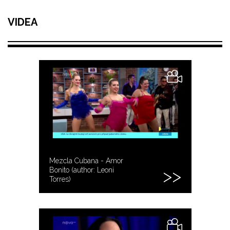
VIDEA
Mezcla Cubana - Amor
Bonito (author: Leoni
Torres)