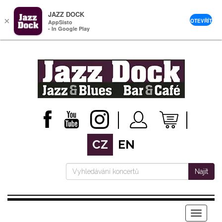
JAZZ DOCK
×
OTEVŘÍT
AppSisto
- In Google Play
CZ
EN
Najít
Menu