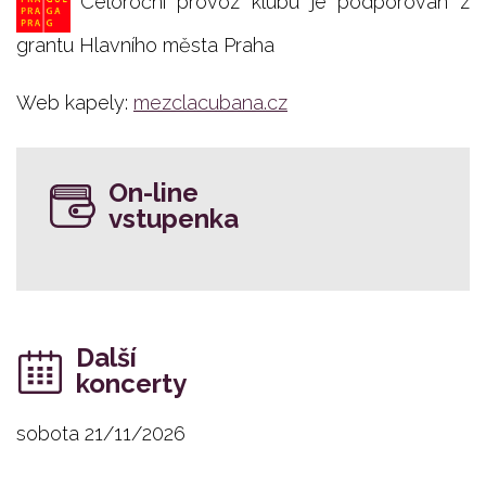
Celoroční provoz klubu je podporován z
grantu Hlavního města Praha
Web kapely:
mezclacubana.cz
On-line
vstupenka
Další
koncerty
sobota 21/11/2026