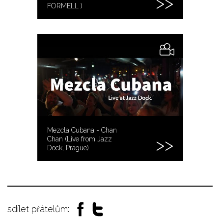
FORMELL )
Mezcla Cubana - Chan
Chan (Live from Jazz
Dock, Prague)
sdílet přátelům: