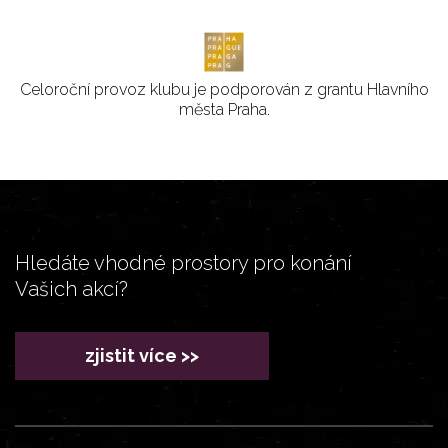
Celoroční provoz klubu je podporován z grantu Hlavního
města Praha.
Hledáte vhodné prostory pro konání
Vašich akcí?
zjistit více >>