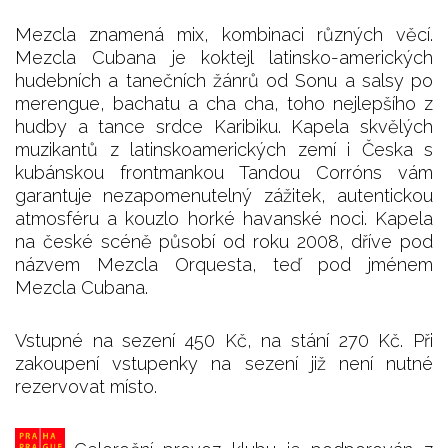
Mezcla znamená mix, kombinaci různých věcí.
Mezcla Cubana je koktejl latinsko-amerických
hudebních a tanečních žánrů od Sonu a salsy po
merengue, bachatu a cha cha, toho nejlepšího z
hudby a tance srdce Karibiku. Kapela skvělých
muzikantů z latinskoamerických zemí i Česka s
kubánskou frontmankou Tandou Corróns vám
garantuje nezapomenutelný zážitek, autentickou
atmosféru a kouzlo horké havanské noci. Kapela
na české scéně působí od roku 2008, dříve pod
názvem Mezcla Orquesta, teď pod jménem
Mezcla Cubana.
Vstupné na sezení 450 Kč, na stání 270 Kč. Při
zakoupení vstupenky na sezení již není nutné
rezervovat místo.