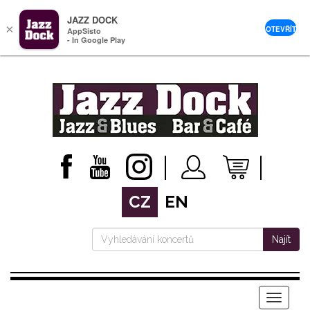
JAZZ DOCK
×
OTEVŘÍT
AppSisto
- In Google Play
CZ
EN
Najít
Menu