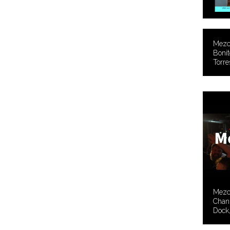
Mezc
Bonit
Torre
Mezc
Chan 
Dock,