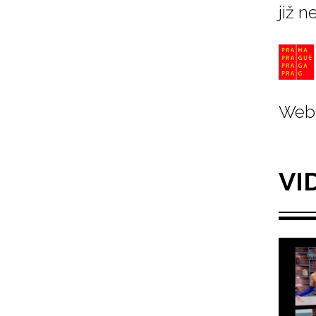
již n
Web 
VI