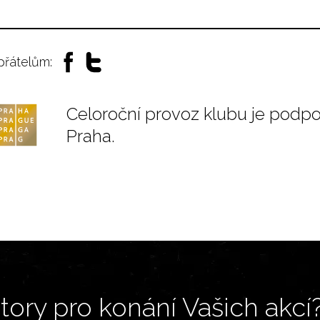
 přátelům:
Celoroční provoz klubu je podp
Praha.
ory pro konání Vašich akcí