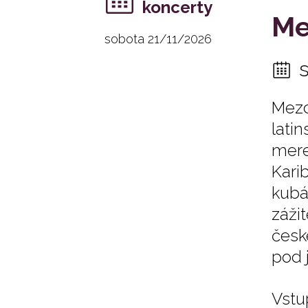
koncerty
Me
sobota 21/11/2026
Mezc
lati
mere
Kari
kubá
záži
česk
pod 
Vstu