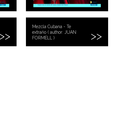
Mezcla Cubana - Te
extraňo ( author: JUAN
FORMELL )