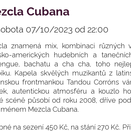
zcla Cubana
sobota 07/10/2023 od 22:00
la znamená mix, kombinaci různých vě
nsko-amerických hudebních a taneční
ngue, bachatu a cha cha, toho nejle
biku. Kapela skvělých muzikantů z lati
nskou frontmankou Tandou Corróns vá
tek, autentickou atmosféru a kouzlo h
é scéně působí od roku 2008, dříve po
jménem Mezcla Cubana.
pné na sezení 450 Kč, na stání 270 Kč. P