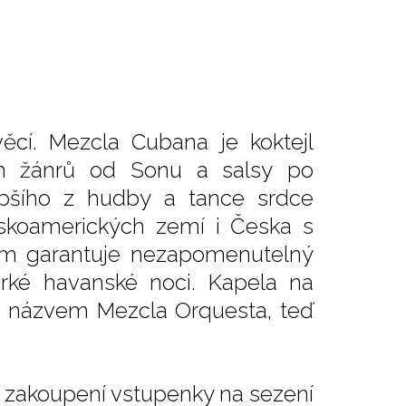
cí. Mezcla Cubana je koktejl
ch žánrů od Sonu a salsy po
pšího z hudby a tance srdce
nskoamerických zemí i Česka s
m garantuje nezapomenutelný
orké havanské noci. Kapela na
d názvem Mezcla Orquesta, teď
ři zakoupení vstupenky na sezení