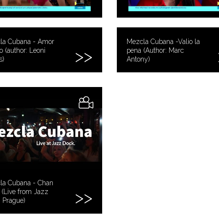
la Cubana - Amor
Mezcla Cubana -Valio la
o (author: Leoni
pena (Author: Marc
s)
Antony)
la Cubana - Chan
(Live from Jazz
 Prague)