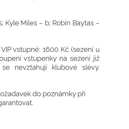
 Kyle Miles – b; Robin Baytas –
 VIP vstupné: 1600 Kč (sezení u
oupení vstupenky na sezení již
se nevztahují klubové slevy.
j požadavek do poznámky při
arantovat.