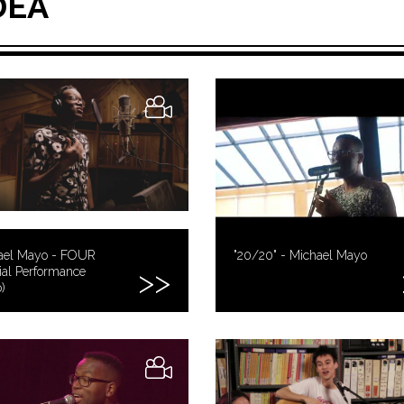
DEA
ael Mayo - FOUR
"20/20" - Michael Mayo
cial Performance
)