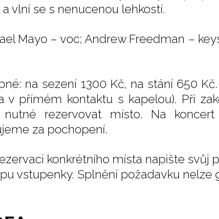
 a vlní se s nenucenou lehkostí.
ael Mayo – voc; Andrew Freedman – keys;
pné: na sezení 1300 Kč, na stání 650 Kč.
a v přímém kontaktu s kapelou). Při zak
 nutné rezervovat místo. Na koncert 
jeme za pochopení.
rezervaci konkrétního místa napište svů
pu vstupenky. Splnění požadavku nelze g