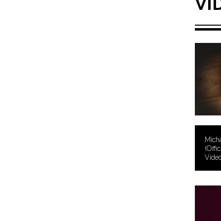
VI
Mich
(Offi
Video