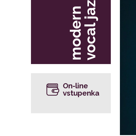
z
m
o
d
e
r
n
v
o
c
a
l
j
a
z
On-line
vstupenka