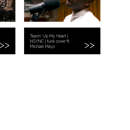
Tearin' Up My Heart |
NSYNC | funk cover ft.
Michael Mayo