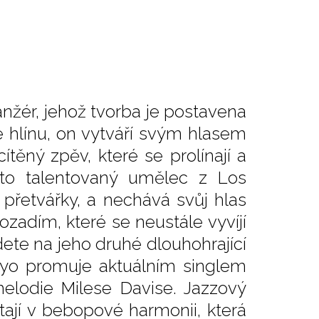
anžér, jehož tvorba je postavena
je hlínu, on vytváří svým hlasem
těný zpěv, které se prolínají a
ento talentovaný umělec z Los
i přetvářky, a nechává svůj hlas
zadím, které se neustále vyvíjí
dete na jeho druhé dlouhohrající
ayo promuje aktuálním singlem
melodie Milese Davise. Jazzový
étají v bebopové harmonii, která