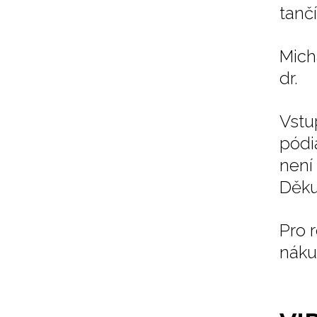
tančí
Mich
dr.
Vstu
pódi
není
Děku
Pro 
náku