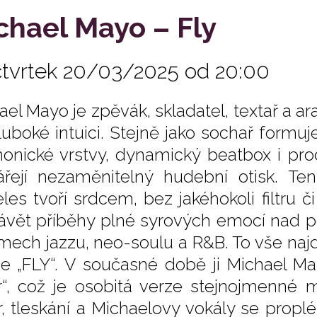
chael Mayo – Fly
čtvrtek 20/03/2025 od 20:00
ael Mayo je zpěvák, skladatel, textař a ar
luboké intuici. Stejně jako sochař formu
onické vrstvy, dynamický beatbox i procí
ářejí nezaměnitelný hudební otisk. T
les tvoří srdcem, bez jakéhokoli filtru č
ávět příběhy plné syrových emocí nad po
tmech jazzu, neo-soulu a R&B. To vše naj
e „FLY“. V současné době ji Michael M
r“, což je osobitá verze stejnojmenné 
ír, tleskání a Michaelovy vokály se propl