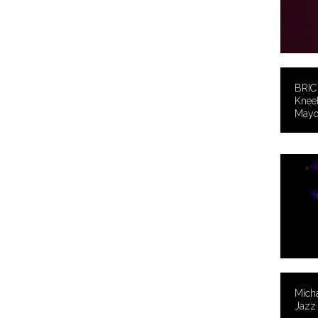
BRIC 
Kneeb
Mayo
Micha
Jazz