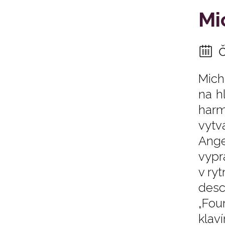
Mi
Mich
na h
harm
vytv
Ange
vypr
v ry
desc
„Fou
klav