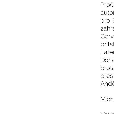
Proč
auto
pro 
zahr
Červ
brit
Late
Dor
prot
přes
Andě
Micha