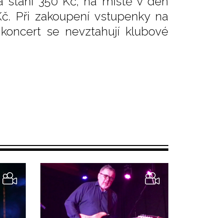
a stání 350 Kč, na místě v den
č. Při zakoupení vstupenky na
 koncert se nevztahují klubové