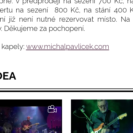
pné: v předprodeji na sezení 700 Kč, n
ertu na sezení 800 Kč, na stání 400 K
ní již není nutné rezervovat místo. Na
y. Děkujeme za pochopení.
kapely:
www.michalpavlicek.com
DEA