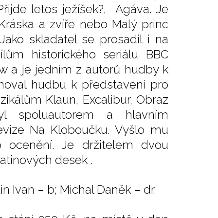
řijde letos ježíšek?, Agáva. Je
 Kráska a zvíře nebo Malý princ
Jako skladatel se prosadil i na
ílům historického seriálu BBC
w a je jedním z autorů hudby k
onoval hudbu k představení pro
ikálům Klaun, Excalibur, Obraz
yl spoluautorem a hlavním
evize Na Kloboučku. Vyšlo mu
 ocenění. Je držitelem dvou
atinových desek .
in Ivan – b; Michal Daněk – dr.