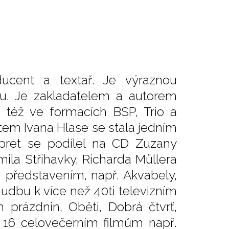
oducent a textař. Je výraznou
u. Je zakladatelem a autorem
 též ve formacích BSP, Trio a
em Ivana Hlase se stala jedním
rpret se podílel na CD Zuzany
ila Střihavky, Richarda Müllera
 představením, např. Akvabely,
hudbu k více než 40ti televizním
 prázdnin, Oběti, Dobrá čtvrť,
k 16 celovečerním filmům např.