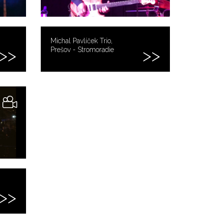
Michal Pavlíček Trio,
Prešov - Stromoradie