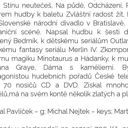
, Stínu neutečeš, Na půdě, Odcházení, P
rem hudby k baletu Zvláštní radost žít,
Slovenské národní divadlo v Bratislavě. 
aniční scéně. Napsal hudbu k šesti d
ený Bedrník, k dětskému seriálům Outla
skému fantasy seriálu Merlin IV. Zkomp
rnu magiku Minotaurus a Hádanky, k muz
iana Graye, Dáma s kaméliemi. B
agonistou hudebních pořadů České tel
 70 nosičů CD a DVD. Získal mnoho
lů,má na svém kontě několik zlatých a pl
l Pavlíček – g; Michal Nejtek – keys; Mart