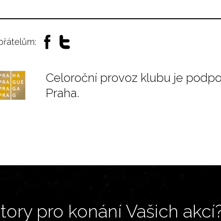
 přátelům:
Celoroční provoz klubu je podp
Praha.
ory pro konání Vašich akcí