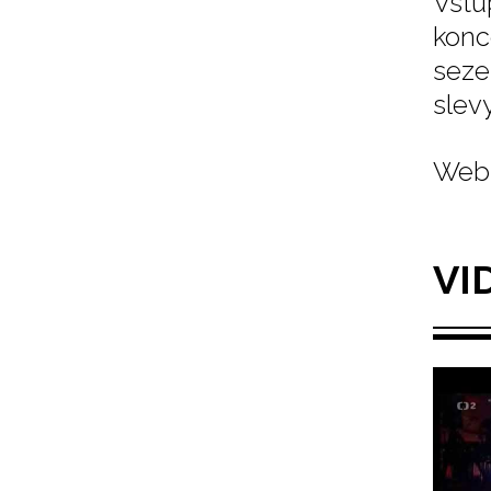
Vstu
konc
seze
slev
Web 
VI