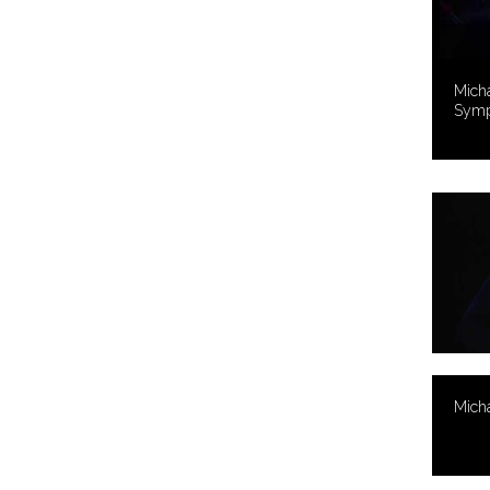
Micha
Symp
Micha