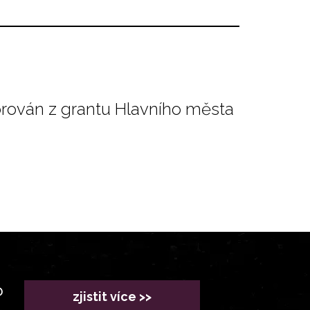
orován z grantu Hlavního města
?
zjistit více >>