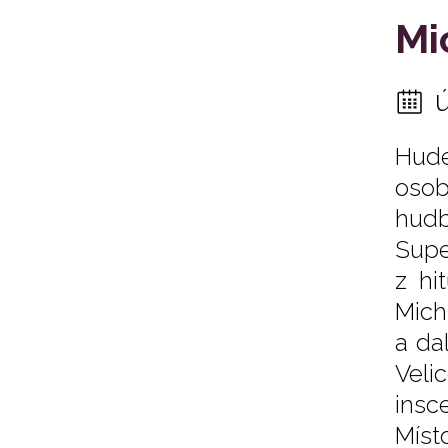
Mi
Hude
osob
hudb
Supe
z hi
Mich
a da
Veli
insc
Míst