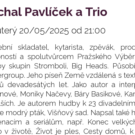
chal Pavlíček a Trio
úterý 20/05/2025 od 21:00
bní skladatel, kytarista, zpěvák, pr
ností a spolutvůrcem Pražského Výběr
y skupin Stromboli, Big Heads. Působí
rgroup. Jeho píseň Země vzdálená s text
tů devadesátých let. Jako autor a inte
nové, Moniky Načevy, Báry Basikové, Kam
lších. Je autorem hudby k 23 divadelním
ce modrý pták, Višňový sad. Napsal také 
enacím a seriálům, např. Konec velkých
o v životě, Život je ples, Cesty domů, 