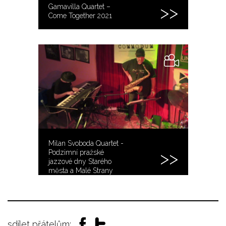
Gamavilla Quartet –
Come Together 2021
Milan Svoboda Quartet -
Podzimní pražské
jazzové dny Starého
města a Malé Strany
16.12.2020
sdílet přátelům: