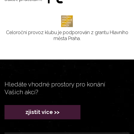
Celoroční provoz klubu je podporován z grantu Hlavního
města Praha.
Hledáte vhodné prostory pro konání
Vašich akcí?
zjistit více >>