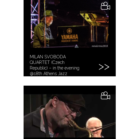
MILAN SVOBODA
QUARTET (Czech
Republic) – in the evening
@18th Athens Jazz
Festival (7/6/2018)