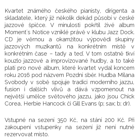
Kvartet známého českého pianisty, dirigenta a
skladatele, který již několik dekád působí v české
jazzové špičce. V minulosti pokřtil živé album
Moment´s Notice vzniklé právě v klubu Jazz Dock.
CD je věrnou a okamžitou výpovědí skupiny
jazzových muzikantů na konkrétním místě v
konkrétním čase – tady a teď. V tom ostatně tkví
kouzlo jazzové a improvizované hudby, a to také
platí pro nové album, které kvartet vydal koncem
roku 2016 pod názvem Pozdní sběr. Hudba Milana
Svobody v sobě spojuje tradici moderního jazzu,
fusion i dalších vlivů a dává vzpomenout na
největší umělce světového jazzu, jako jsou Chick
Corea, Herbie Hancock či Gill Evans (p; sax; b; dr).
Vstupné na sezení 350 Kč, na stání 200 Kč. Při
zakoupení vstupenky na sezení již není nutné
rezervovat místo.