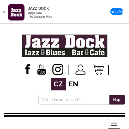
JAZZ DOCK
×
OTEVŘÍT
AppSisto
- In Google Play
CZ
EN
Najít
Menu