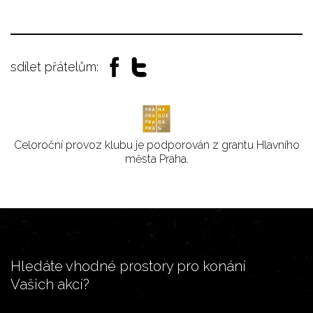
sdílet přátelům:
Celoroční provoz klubu je podporován z grantu Hlavního
města Praha.
Hledáte vhodné prostory pro konání
Vašich akcí?