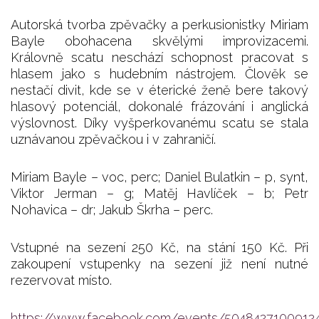
Autorská tvorba zpěvačky a perkusionistky Miriam
Bayle obohacena skvělými improvizacemi.
Královně scatu neschází schopnost pracovat s
hlasem jako s hudebním nástrojem. Člověk se
nestačí divit, kde se v éterické ženě bere takový
hlasový potenciál, dokonalé frázování i anglická
výslovnost. Díky vyšperkovanému scatu se stala
uznávanou zpěvačkou i v zahraničí.
Miriam Bayle – voc, perc; Daniel Bulatkin – p, synt,
Viktor Jerman – g; Matěj Havlíček – b; Petr
Nohavica – dr; Jakub Škrha – perc.
Vstupné na sezení 250 Kč, na stání 150 Kč. Při
zakoupení vstupenky na sezení již není nutné
rezervovat místo.
https://www.facebook.com/events/5048427100912