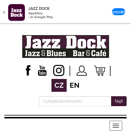
JAZZ DOCK
×
OTEVŘÍT
AppSisto
- In Google Play
CZ
EN
Najít
Menu