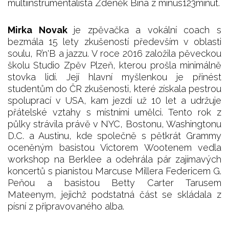
multiinstrumentalista Zdeněk Bína z minus123minut.
Mirka Novak
je zpěvačka a vokální coach s
bezmála 15 lety zkušeností především v oblasti
soulu, R’n'B a jazzu. V roce 2016 založila pěveckou
školu Studio Zpěv Plzeň, kterou prošla minimálně
stovka lidí. Její hlavní myšlenkou je přinést
studentům do ČR zkušenosti, které získala pestrou
spoluprací v USA, kam jezdí už 10 let a udržuje
přátelské vztahy s místními umělci. Tento rok z
půlky strávila právě v NYC, Bostonu, Washingtonu
D.C. a Austinu, kde společně s pětkrát Grammy
oceněným basistou Victorem Wootenem vedla
workshop na Berklee a odehrála pár zajímavých
koncertů s pianistou Marcuse Millera Federicem G.
Peňou a basistou Betty Carter Tarusem
Mateenym, jejichž podstatná část se skládala z
písní z připravovaného alba.