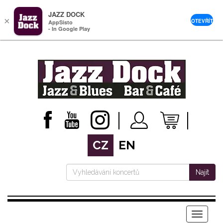
JAZZ DOCK
×
OTEVŘÍT
AppSisto
- In Google Play
CZ
EN
Najít
Menu