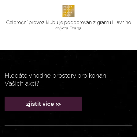
Celoroční provoz klubu je podporován z grantu Hlavního
města Praha.
Hledáte vhodné prostory pro konání
Vašich akcí?
zjistit více >>