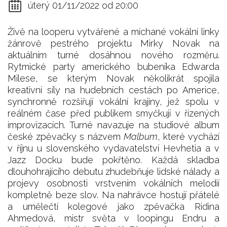
úterý 01/11/2022 od 20:00
Živě na looperu vytvářené a míchané vokální linky
žánrově pestrého projektu Mirky Novak na
aktuálním turné dosáhnou nového rozměru.
Rytmické party amerického bubeníka Edwarda
Milese, se kterým Novak několikrát spojila
kreativní síly na hudebních cestách po Americe,
synchronně rozšiřují vokální krajiny, jež spolu v
reálném čase před publikem smyčkují v řízených
improvizacích. Turné navazuje na studiové album
české zpěvačky s názvem
Malbum
, které vychází
v říjnu u slovenského vydavatelství Hevhetia a v
Jazz Docku bude pokřtěno. Každá skladba
dlouhohrajícího debutu zhudebňuje lidské nálady a
projevy osobnosti vrstvením vokálních melodií
kompletně beze slov. Na nahrávce hostují přátelé
a umělečtí kolegové jako zpěvačka Ridina
Ahmedová, mistr světa v loopingu Endru a