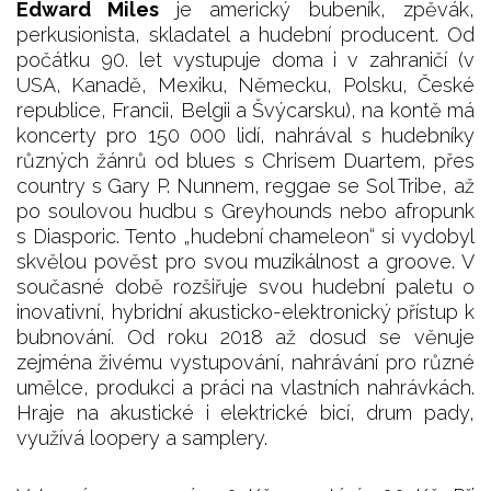
Edward Miles
je americký bubeník, zpěvák,
perkusionista, skladatel a hudební producent. Od
počátku 90. let vystupuje doma i v zahraničí (v
USA, Kanadě, Mexiku, Německu, Polsku, České
republice, Francii, Belgii a Švýcarsku), na kontě má
koncerty pro 150 000 lidí, nahrával s hudebníky
různých žánrů od blues s Chrisem Duartem, přes
country s Gary P. Nunnem, reggae se Sol Tribe, až
po soulovou hudbu s Greyhounds nebo afropunk
s Diasporic. Tento „hudební chameleon“ si vydobyl
skvělou pověst pro svou muzikálnost a groove. V
současné době rozšiřuje svou hudební paletu o
inovativní, hybridní akusticko-elektronický přístup k
bubnování. Od roku 2018 až dosud se věnuje
zejména živému vystupování, nahrávání pro různé
umělce, produkci a práci na vlastních nahrávkách.
Hraje na akustické i elektrické bicí, drum pady,
využívá loopery a samplery.