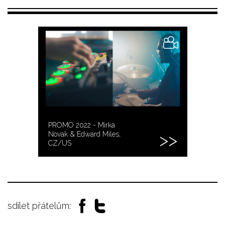
PROMO 2022 - Mirka
Novak & Edward Miles,
CZ/US
sdílet přátelům: