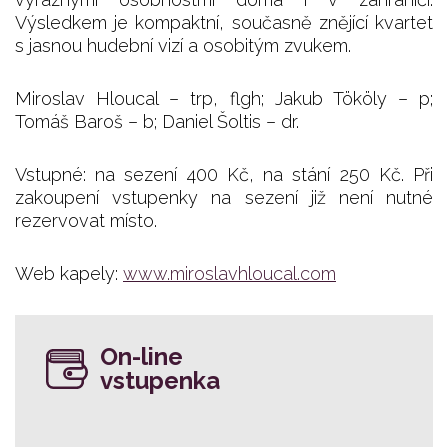
Výsledkem je kompaktní, současně znějící kvartet
s jasnou hudební vizí a osobitým zvukem.
Miroslav Hloucal – trp, flgh; Jakub Tököly – p;
Tomáš Baroš – b; Daniel Šoltis – dr.
Vstupné: na sezení 400 Kč, na stání 250 Kč. Při
zakoupení vstupenky na sezení již není nutné
rezervovat místo.
Web kapely:
www.miroslavhloucal.com
On-line
vstupenka