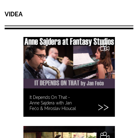
VIDEA
It Depends On That -
Anne Sajdera with Jan
Fečo & Miroslav Hloucal