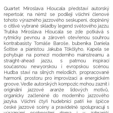
Quartet Miroslava Hloucala představí autorský
repertoár, na němž se podílejí všichni členové
tohoto výrazného jazzového seskupení, doplněný
o citlivě vybrané skladby legend světového jazzu.
Trubka Miroslava Hloucala se zde potkává s
rytmicky pevnou a zároveň otevřenou souhrou
kontrabasisty Tomáše Baroše, bubeníka Daniela
Šoltise a pianistou Jakuba Tökölyho. Kapela se
pohybuje na pomezí moderního mainstreamu a
straight-ahead jazzu, s patrnou inspirací
současnou newyorskou i evropskou scénou.
Hudba staví na silných melodiích, propracované
harmonii, prostoru pro improvizaci a energickém
groove. Vedle autorských kompozic mohou zaznít i
originální jazzové aranže lidových motivů,
organicky začleněné do moderního jazzového
jazyka. Všichni čtyři hudebníci patří ke špičce
české jazzové scény a pravidelně spolupracují s
výraznými osobnostmi doma i v zahraničí.