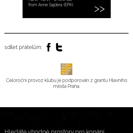
from Anne Sajdera (EPK)
sdílet přátelům:
Celoroční provoz klubu je podporován z grantu Hlavního
města Praha.
Hledáte vhodné prostory pro konání