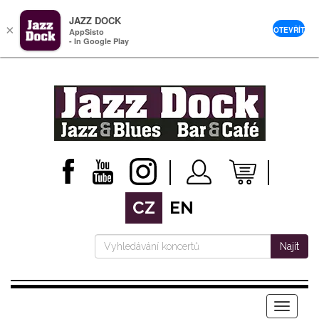
JAZZ DOCK
×
OTEVŘÍT
AppSisto
- In Google Play
CZ
EN
Najít
Menu