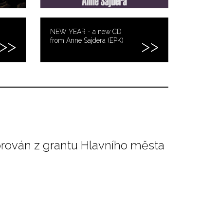
NEW YEAR - a new CD
from Anne Sajdera (EPK)
orován z grantu Hlavního města