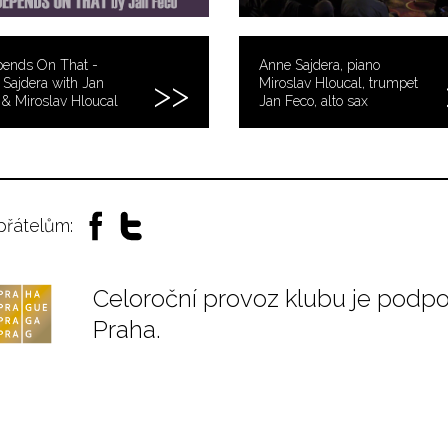
pends On That -
Anne Sajdera, piano
Sajdera with Jan
Miroslav Hloucal, trumpet
& Miroslav Hloucal
Jan Feco, alto sax
 přátelům:
Celoroční provoz klubu je podp
Praha.