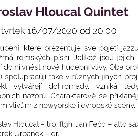
roslav Hloucal Quintet
čtvrtek 16/07/2020 od 20:00
upení, které prezentuje své pojetí jaz
žmá romských písní. Jelikož jsou jejich 
í do ní vnést nové hudební vlivy. Oba prot
) spolupracují také v různých jiných pr
ekt vytvářejí dohromady, vzniká t
bních názorů. Charakterově se přiklán
m vlivům z newyorské i evropské scény.
lav Hloucal – trp, flgh; Jan Fečo – alto s
arek Urbánek – dr.