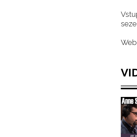
Vstu
seze
Web 
VI