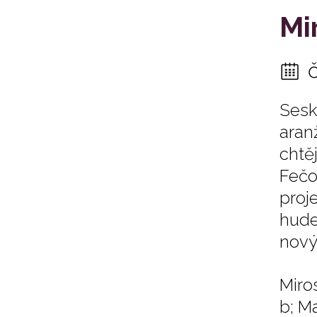
Mi
Sesk
aran
chtěj
Fečo
proj
hude
nový
Miros
b; M