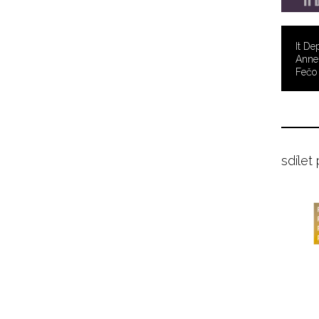
It De
Anne 
Fečo 
sdílet