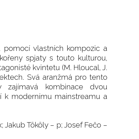
zu pomocí vlastních kompozic a
kořeny spjaty s touto kulturou,
agonisté kvintetu (M. Hloucal, J.
ojektech. Svá aranžmá pro tento
edy zajímavá kombinace dvou
ějí k modernímu mainstreamu a
ax; Jakub Tököly – p; Josef Fečo –