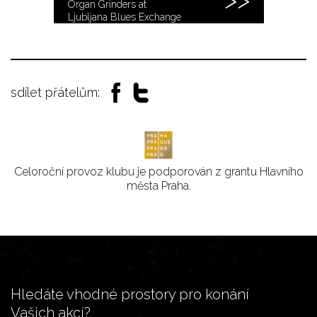
Organ Grinders at
Ljubljana Blues Exchange
2018
sdílet přátelům:
Celoroční provoz klubu je podporován z grantu Hlavního
města Praha.
Hledáte vhodné prostory pro konání
Vašich akcí?