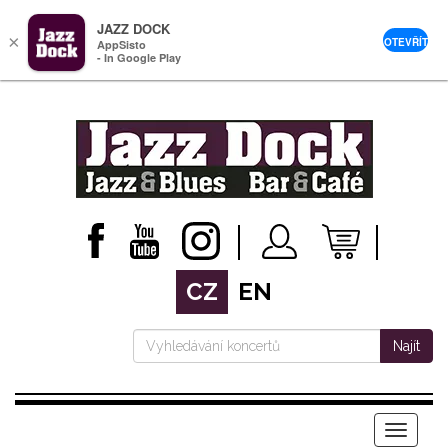
JAZZ DOCK
×
OTEVŘÍT
AppSisto
- In Google Play
CZ
EN
Najít
Menu