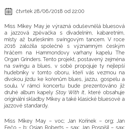
čtvrtek 28/06/2018 od 22:00
Miss Mikey May je výrazná oduševnělá bluesová
a jazzová zpěvačka s divadelním, kabaretním,
místy až burleskním swingovým tancem. V roce
2016 založila společně s významným českým
hráčem na Hammondovy varhany kapelu The
Organ Grinders. Tento projekt, postavený zejména
na swingu a blues, v sobě propojuje ty nejlepší
hudebníky v tomto oboru, kteří vás vezmou na
divokou jízdu ke kořenům blues, jazzu, gospelu a
soulu. V rámci koncertu bude prezentováno již
druhé album kapely
Stay With It
, které obsahuje
originální skladby Mikey a také klasické bluesové a
jazzové standardy.
Miss Mikey May – voc; Jan Kořínek – org; Jan
Fečo – b; Osian Roberts – sax; Jan Pospíšil – sax;