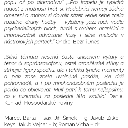
popu až po alternativu.” „…Pro kapelu je typická
radost z možnosti hrát si. Hudebníci nemají žádná
omezení a mohou si dovolit sázet vedle sebe zcela
rozdílné druhy hudby – vyložený jazz-rock vedle
psychedelických ploch, tvrdé s rockem hraničící a
improvizačně odvázané kusy i silné melodie v
nástrojových partech.”
Ondřej Bezr, iDnes.
„Silná témata nesená často unisonem kytary a
tenor či sopránsaxofonu, ostré aranžérské střihy a
strhující figury spodku, ale i takřka lyrické momenty
a pak zase zcela uvolněné pasáže, vše drží
pohromadě, a i po mnohonásobném poslechu je
pořád co objevovat. Muff patří k tomu nejlepšímu,
co v tuzemsku za poslední léta vzniklo.“
Daniel
Konrád, Hospodářské noviny.
Marcel Bárta – sax; Jiří Šimek – g; Jakub Zitko –
keys; Jakub Vejnar – b; Roman Vícha – dr.