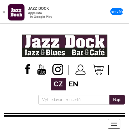
JAZZ DOCK
×
OTEVŘÍT
AppSisto
- In Google Play
CZ
EN
Najít
Menu