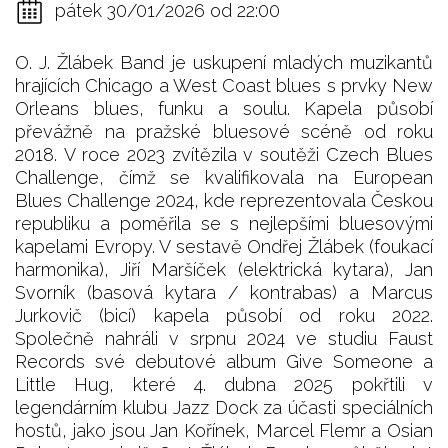
pátek 30/01/2026 od 22:00
O. J. Žlábek Band je uskupení mladých muzikantů
hrajících Chicago a West Coast blues s prvky New
Orleans blues, funku a soulu. Kapela působí
převážně na pražské bluesové scéně od roku
2018. V roce 2023 zvítězila v soutěži Czech Blues
Challenge, čímž se kvalifikovala na European
Blues Challenge 2024, kde reprezentovala Českou
republiku a poměřila se s nejlepšími bluesovými
kapelami Evropy. V sestavě Ondřej Žlábek (foukací
harmonika), Jiří Maršíček (elektrická kytara), Jan
Svorník (basová kytara / kontrabas) a Marcus
Jurkovič (bicí) kapela působí od roku 2022.
Společně nahráli v srpnu 2024 ve studiu Faust
Records své debutové album Give Someone a
Little Hug, které 4. dubna 2025 pokřtili v
legendárním klubu Jazz Dock za účasti speciálních
hostů, jako jsou Jan Kořínek, Marcel Flemr a Osian