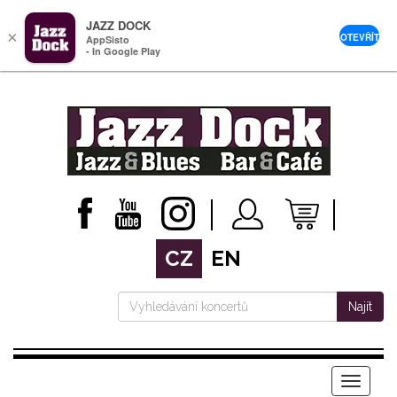
JAZZ DOCK
×
OTEVŘÍT
AppSisto
- In Google Play
CZ
EN
Najít
Menu