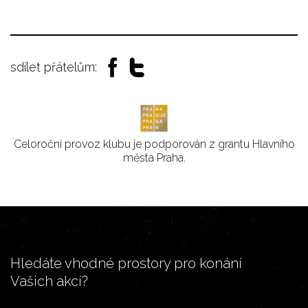
sdílet přátelům:
Celoroční provoz klubu je podporován z grantu Hlavního
města Praha.
Hledáte vhodné prostory pro konání
Vašich akcí?