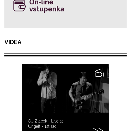
On-line
vstupenka
VIDEA
OJ Zlabek - Live at
Ungelt - 1st set