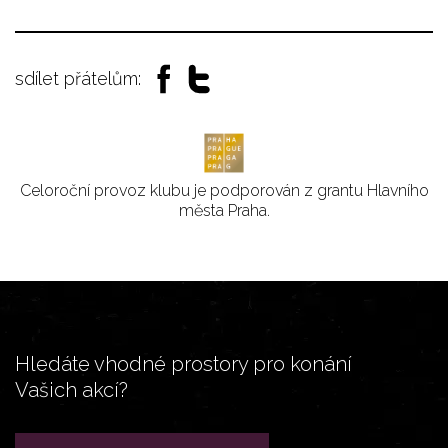
sdílet přátelům:
Celoroční provoz klubu je podporován z grantu Hlavního
města Praha.
Hledáte vhodné prostory pro konání
Vašich akcí?