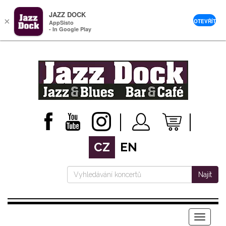
JAZZ DOCK
×
OTEVŘÍT
AppSisto
- In Google Play
CZ
EN
Najít
Menu