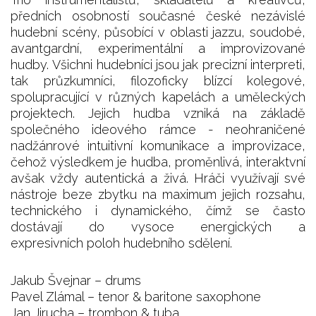
předních osobností současné české nezávislé
hudební scény, působící v oblasti jazzu, soudobé,
avantgardní, experimentální a improvizované
hudby. Všichni hudebníci jsou jak precizní interpreti,
tak průzkumníci, filozoficky blízcí kolegové,
spolupracující v různých kapelách a uměleckých
projektech. Jejich hudba vzniká na základě
společného ideového rámce - neohraničené
nadžánrové intuitivní komunikace a improvizace,
čehož výsledkem je hudba, proměnlivá, interaktvní
avšak vždy autentická a živá. Hráči využívají své
nástroje beze zbytku na maximum jejich rozsahu,
technického i dynamického, čímž se často
dostávají do vysoce energických a
expresivních poloh hudebního sdělení.
Jakub Švejnar – drums
Pavel Zlámal – tenor & baritone saxophone
Jan Jirucha – trombon & tuba