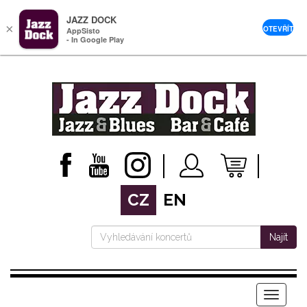
JAZZ DOCK
×
OTEVŘÍT
AppSisto
- In Google Play
CZ
EN
Najít
Menu