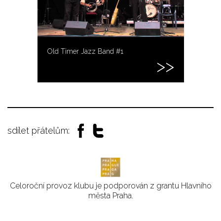
Old Timer Jazz Band #1
sdílet přátelům:
Celoroční provoz klubu je podporován z grantu Hlavního
města Praha.