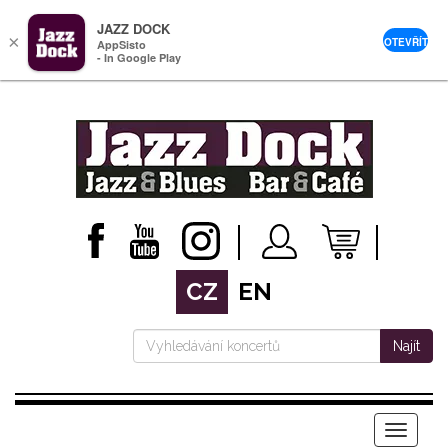
JAZZ DOCK
×
OTEVŘÍT
AppSisto
- In Google Play
CZ
EN
Najít
Menu