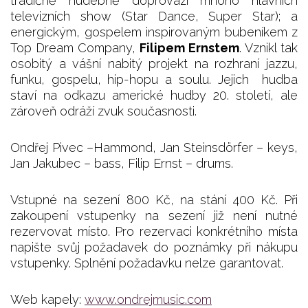
tradičně hudebně doprovází mnoho hlavních
televizních show (Star Dance, Super Star); a
energickým, gospelem inspirovaným bubeníkem z
Top Dream Company,
Filipem Ernstem
. Vznikl tak
osobitý a vášní nabitý projekt na rozhraní jazzu,
funku, gospelu, hip-hopu a soulu. Jejich hudba
staví na odkazu americké hudby 20. století, ale
zároveň odráží zvuk současnosti.
Ondřej Pivec –Hammond, Jan Steinsdörfer – keys,
Jan Jakubec – bass, Filip Ernst – drums.
Vstupné na sezení 800 Kč, na stání 400 Kč. Při
zakoupení vstupenky na sezení již není nutné
rezervovat místo. Pro rezervaci konkrétního místa
napište svůj požadavek do poznámky při nákupu
vstupenky. Splnění požadavku nelze garantovat.
Web kapely:
www.ondrejmusic.com