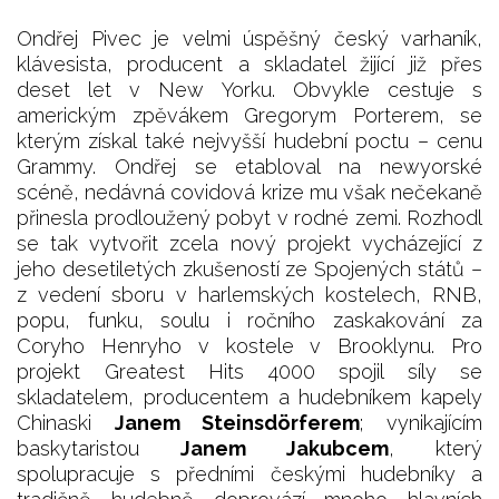
Ondřej Pivec je velmi úspěšný český varhaník,
klávesista, producent a skladatel žijící již přes
deset let v New Yorku. Obvykle cestuje s
americkým zpěvákem Gregorym Porterem, se
kterým získal také nejvyšší hudební poctu – cenu
Grammy. Ondřej se etabloval na newyorské
scéně, nedávná covidová krize mu však nečekaně
přinesla prodloužený pobyt v rodné zemi. Rozhodl
se tak vytvořit zcela nový projekt vycházející z
jeho desetiletých zkušeností ze Spojených států –
z vedení sboru v harlemských kostelech, RNB,
popu, funku, soulu i ročního zaskakování za
Coryho Henryho v kostele v Brooklynu. Pro
projekt Greatest Hits 4000 spojil síly se
skladatelem, producentem a hudebníkem kapely
Chinaski
Janem Steinsdörferem
; vynikajícím
baskytaristou
Janem Jakubcem
, který
spolupracuje s předními českými hudebníky a