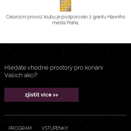
Celoroční provoz klubu je podporován z grantu Hlavního
města Praha.
Hledáte vhodné prostory pro konání
Vašich akcí?
zjistit více >>
PROGRAM
VSTUPENKY