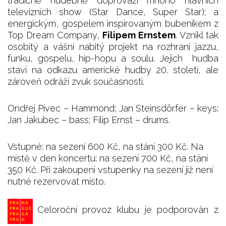
tradičně hudebně doprovází mnoho hlavních
televizních show (Star Dance, Super Star); a
energickým, gospelem inspirovaným bubeníkem z
Top Dream Company,
Filipem Ernstem
. Vznikl tak
osobitý a vášní nabitý projekt na rozhraní jazzu,
funku, gospelu, hip-hopu a soulu. Jejich hudba
staví na odkazu americké hudby 20. století, ale
zároveň odráží zvuk současnosti.
Ondřej Pivec – Hammond; Jan Steinsdörfer – keys;
Jan Jakubec – bass; Filip Ernst – drums.
Vstupné: na sezení 600 Kč, na stání 300 Kč. Na
místě v den koncertu: na sezení 700 Kč, na stání
350 Kč. Při zakoupení vstupenky na sezení již není
nutné rezervovat místo.
Celoroční provoz klubu je podporován z