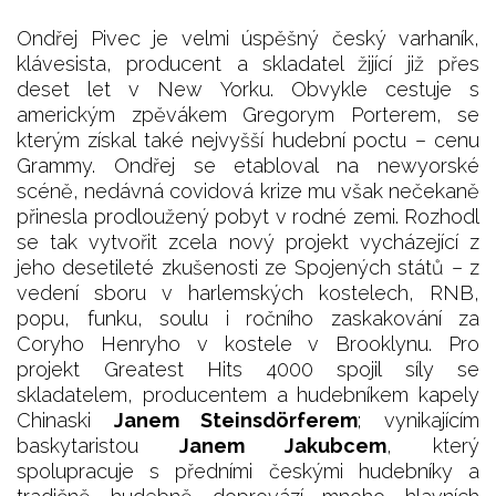
Ondřej Pivec je velmi úspěšný český varhaník,
klávesista, producent a skladatel žijící již přes
deset let v New Yorku. Obvykle cestuje s
americkým zpěvákem Gregorym Porterem, se
kterým získal také nejvyšší hudební poctu – cenu
Grammy. Ondřej se etabloval na newyorské
scéně, nedávná covidová krize mu však nečekaně
přinesla prodloužený pobyt v rodné zemi. Rozhodl
se tak vytvořit zcela nový projekt vycházející z
jeho desetileté zkušenosti ze Spojených států – z
vedení sboru v harlemských kostelech, RNB,
popu, funku, soulu i ročního zaskakování za
Coryho Henryho v kostele v Brooklynu. Pro
projekt Greatest Hits 4000 spojil síly se
skladatelem, producentem a hudebníkem kapely
Chinaski
Janem Steinsdörferem
; vynikajícím
baskytaristou
Janem Jakubcem
, který
spolupracuje s předními českými hudebníky a