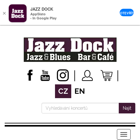
JAZZ DOCK
×
OTEVŘÍT
AppSisto
- In Google Play
CZ
EN
Najít
Menu