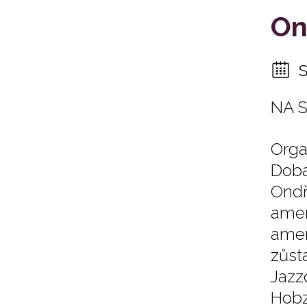
On
NA 
Orga
Doba
Ondř
amer
amer
zůst
Jazz
Hobz