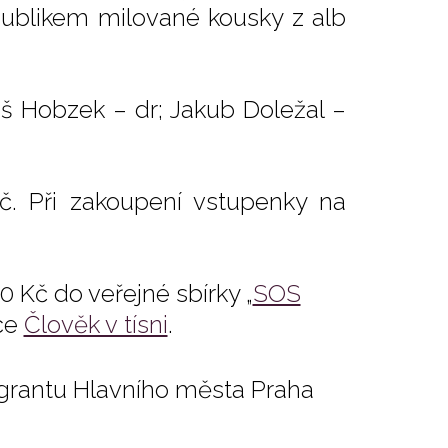
 publikem milované kousky z alb
š Hobzek – dr; Jakub Doležal –
č. Při zakoupení vstupenky na
Kč do veřejné sbírky „
SOS
ace
Člověk v tísni
.
 grantu Hlavního města Praha