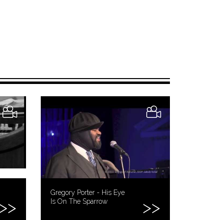
Gregory Porter - His Eye
Is On The Sparrow