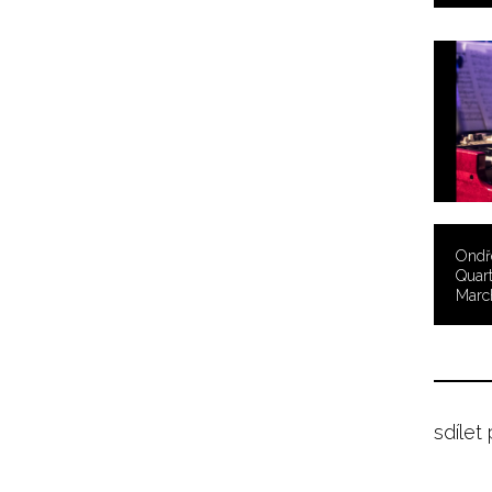
Ondře
Quart
Marc
sdílet