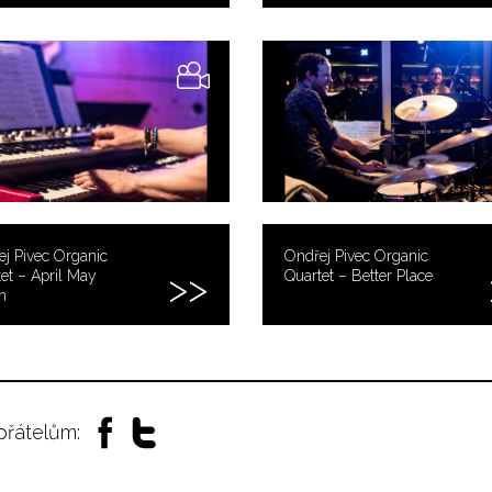
j Pivec Organic
Ondřej Pivec Organic
et – April May
Quartet – Better Place
h
 přátelům: