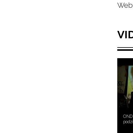
Web 
VI
ONDŘ
podz