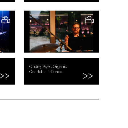
Ondřej Pivec Organic
Quartet – T-Dance