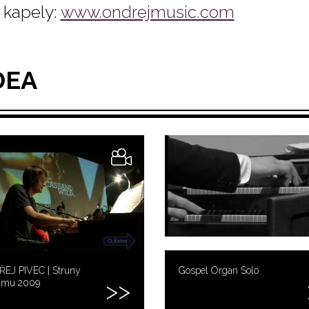
kapely:
www.ondrejmusic.com
DEA
EJ PIVEC | Struny
Gospel Organ Solo
imu 2009