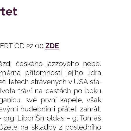
tet
ERT OD 22.00
ZDE
.
ězdí českého jazzového nebe.
ěrná přítomnosti jejího lídra
eti letech strávených v USA stal
vota tráví na cestách po boku
anicu, své první kapele, však
e svými hudebními přáteli zahrát.
 org; Libor Šmoldas – g; Tomáš
můžete na skladby z posledního