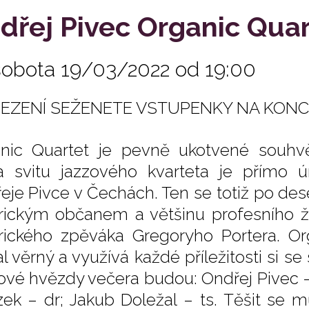
dřej Pivec Organic Quar
sobota 19/03/2022 od 19:00
SEZENÍ SEŽENETE VSTUPENKY NA KONC
nic Quartet je pevně ukotvené souhv
 svitu jazzového kvarteta je přímo úm
eje Pivce v Čechách. Ten se totiž po des
ickým občanem a většinu profesního ži
ického zpěváka Gregoryho Portera. Org
al věrný a využívá každé příležitosti si s
ové hvězdy večera budou: Ondřej Pivec –
ek – dr; Jakub Doležal – ts. Těšit se 