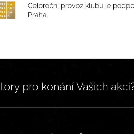
Celoroční provoz klubu je podp
Praha.
ory pro konání Vašich akcí