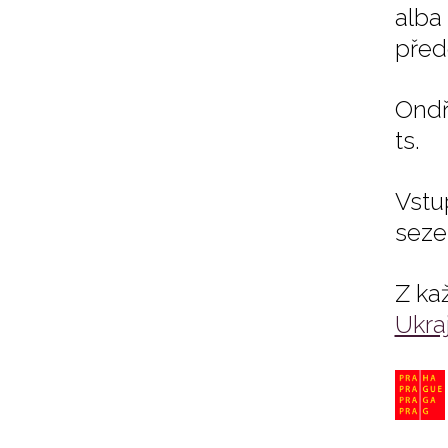
alb
před
Ondř
ts.
Vstu
seze
Z ka
Ukra