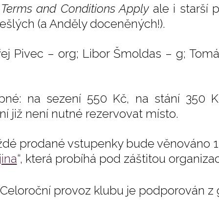
a
Terms and Conditions Apply
ale i starší
ešlých (a Anděly doceněných!).
ej Pivec – org; Libor Šmoldas – g; Tomá
pné: na sezení 550 Kč, na stání 350 K
ní již není nutné rezervovat místo.
ždé prodané vstupenky bude věnováno 10 
jina
“, která probíhá pod záštitou organiz
Celoroční provoz klubu je podporován z