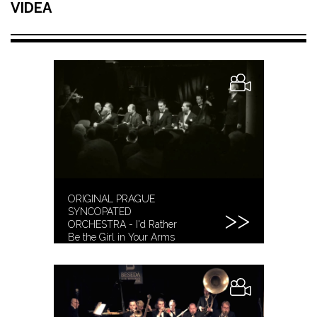
VIDEA
ORIGINAL PRAGUE
SYNCOPATED
ORCHESTRA - I'd Rather
Be the Girl in Your Arms
[2019]