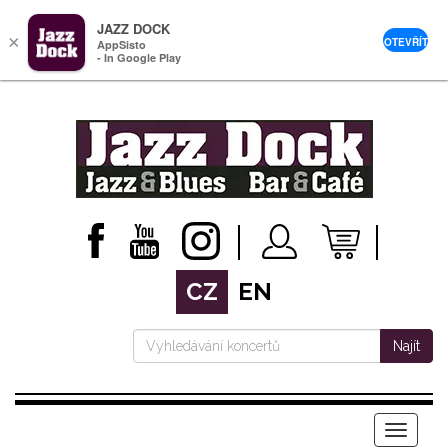
JAZZ DOCK
×
OTEVŘÍT
AppSisto
- In Google Play
CZ
EN
Najít
Menu