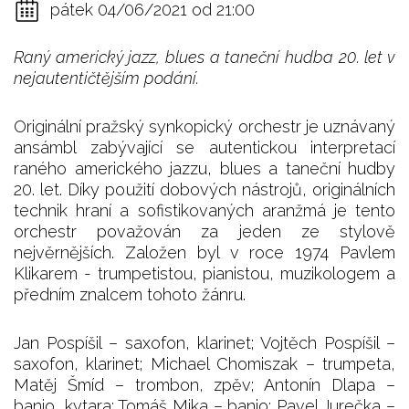
pátek 04/06/2021 od 21:00
Raný americký jazz, blues a taneční hudba 20. let v
nejautentičtějším podání.
Originální pražský synkopický orchestr je uznávaný
ansámbl zabývající se autentickou interpretací
raného amerického jazzu, blues a taneční hudby
20. let. Díky použití dobových nástrojů, originálních
technik hraní a sofistikovaných aranžmá je tento
orchestr považován za jeden ze stylově
nejvěrnějších. Založen byl v roce 1974 Pavlem
Klikarem - trumpetistou, pianistou, muzikologem a
předním znalcem tohoto žánru.
Jan Pospíšil – saxofon, klarinet; Vojtěch Pospíšil –
saxofon, klarinet; Michael Chomiszak – trumpeta,
Matěj Šmíd – trombon, zpěv; Antonín Dlapa –
banjo, kytara; Tomáš Mika – banjo; Pavel Jurečka –