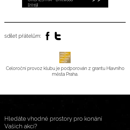
[2019]
sdílet přátelům:
Celoroční provoz klubu je podporován z grantu Hlavního
města Praha.
Hledáte vhodné prostory pro konání
Vašich akcí?