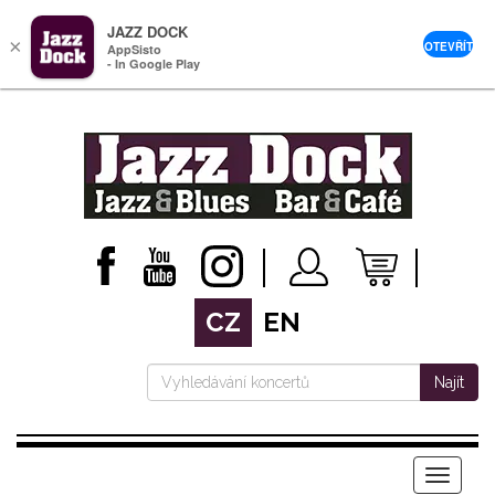
JAZZ DOCK
×
OTEVŘÍT
AppSisto
- In Google Play
CZ
EN
Najít
Menu