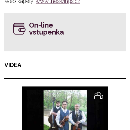
Web kapely:
www.theswings.cz
On-line
vstupenka
VIDEA