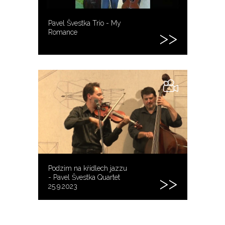
Pavel Švestka Trio - My
Romance
Podzim na křídlech jazzu
- Pavel Švestka Quartet
25.9.2023