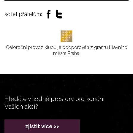
sdílet přátelům:
Celoroční provoz klubu je podporován z grantu Hlavního
města Praha.
Hledáte vhodné prostory pro konání
Vašich akcí?
zjistit více >>