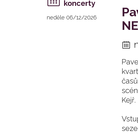
koncerty
Pa
neděle 06/12/2026
NE
Pave
kvar
časů
scén
Kejř.
Vstu
seze