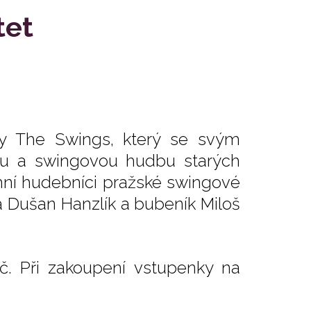
tet
ly The Swings, který se svým
ou a swingovou hudbu starých
mní hudebníci pražské swingové
ta Dušan Hanzlík a bubeník Miloš
č. Při zakoupení vstupenky na