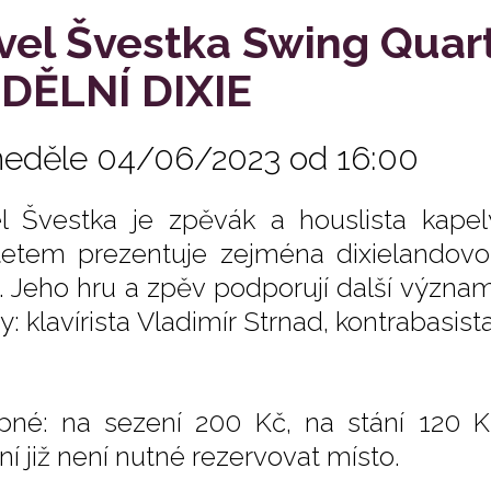
vel Švestka Swing Quar
DĚLNÍ DIXIE
neděle 04/06/2023 od 16:00
l Švestka je zpěvák a houslista kape
tetem prezentuje zejména dixielandov
. Jeho hru a zpěv podporují další význa
y: klavírista Vladimír Strnad, kontrabasis
pné: na sezení 200 Kč, na stání 120 K
ní již není nutné rezervovat místo.