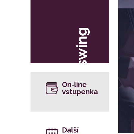
swing
On-line
vstupenka
Další