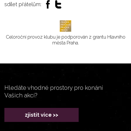
sdílet přátelům:
Celoroční provoz klubu je podporován z grantu Hlavního
města Praha.
Hledáte vhodné prostory pro konání
Vašich akcí?
zjistit více >>