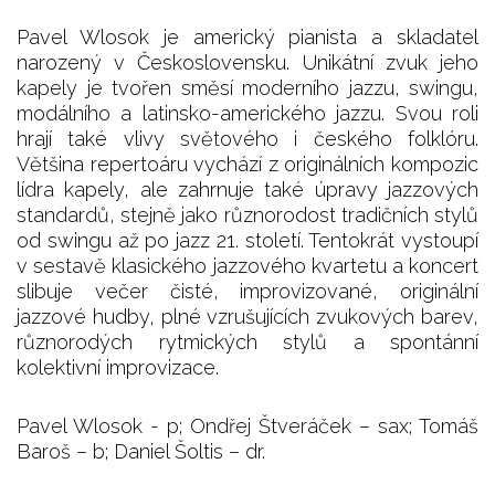
Pavel Wlosok je americký pianista a skladatel
narozený v Československu. Unikátní zvuk jeho
kapely je tvořen směsí moderního jazzu, swingu,
modálního a latinsko-amerického jazzu. Svou roli
hrají také vlivy světového i českého folklóru.
Většina repertoáru vychází z originálních kompozic
lídra kapely, ale zahrnuje také úpravy jazzových
standardů, stejně jako různorodost tradičních stylů
od swingu až po jazz 21. století. Tentokrát vystoupí
v sestavě klasického jazzového kvartetu a koncert
slibuje večer čisté, improvizované, originální
jazzové hudby, plné vzrušujících zvukových barev,
různorodých rytmických stylů a spontánní
kolektivní improvizace.
Pavel Wlosok - p; Ondřej Štveráček – sax; Tomáš
Baroš – b; Daniel Šoltis – dr.