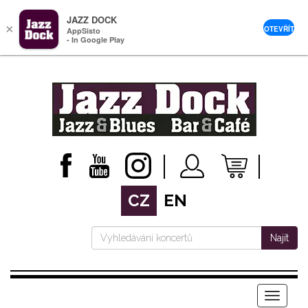
JAZZ DOCK
×
OTEVŘÍT
AppSisto
- In Google Play
CZ
EN
Najít
Menu