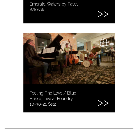
Emerald Waters by Pavel
Wlosok
Feeling The Love / Blue
Bossa, Live at Foundry
10-30-21 Set2