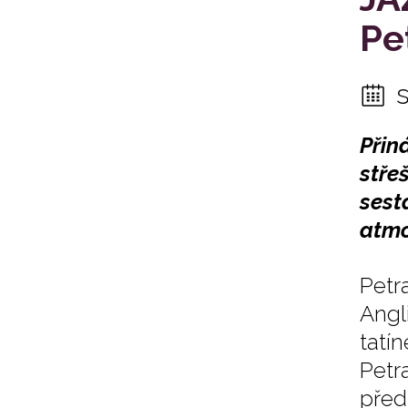
Pe
Přin
stře
sest
atmo
Petr
Angl
tatí
Petr
před