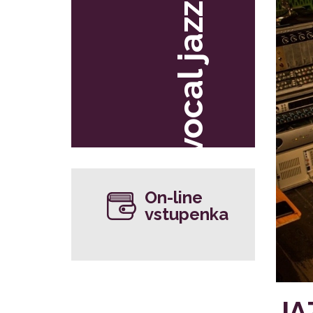
vocal jazz
On-line
vstupenka
JA