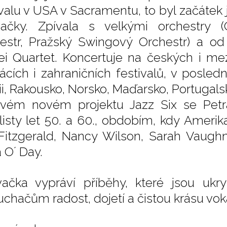
ivalu v USA v Sacramentu, to byl začátek j
ačky. Zpívala s velkými orchestry (O
estr, Pražský Swingový Orchestr) a od
ei Quartet. Koncertuje na českých i mez
cích i zahraničních festivalů, v posled
ii, Rakousko, Norsko, Maďarsko, Portugals
vém novém projektu Jazz Six se Petra
listy let 50. a 60., obdobím, kdy Ameri
 Fitzgerald, Nancy Wilson, Sarah Vaug
 O´ Day.
ačka vypráví příběhy, které jsou ukr
uchačům radost, dojetí a čistou krásu voká