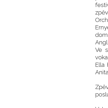
fest
zpěv
Orch
Erny
domá
Angl
Ve s
voka
Ella
Anita
Zpěv
posl