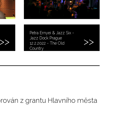
Petra Ernyei & Jazz Six -
Jazz Dock Prague
12.2.2022 - The Old
Country
orován z grantu Hlavního města