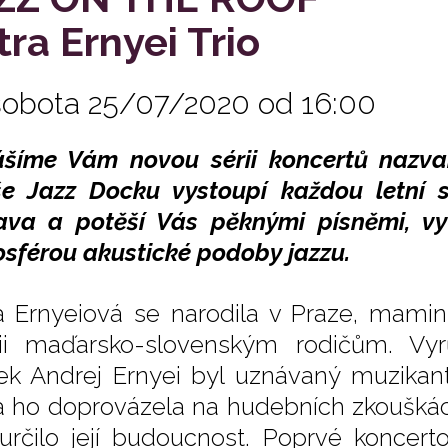
tra Ernyei Trio
sobota 25/07/2020 od 16:00
ášíme Vám novou sérii koncertů na
še Jazz Docku vystoupí každou letní
ava a potěší Vás pěknými písněmi, vyt
sférou akustické podoby jazzu.
a Ernyeiová se narodila v Praze, mamin
ii maďarsko-slovenským rodičům. Vyr
nek Andrej Ernyei byl uznávaný muzikant a
a ho doprovázela na hudebních zkouškách
určilo její budoucnost. Poprvé koncert