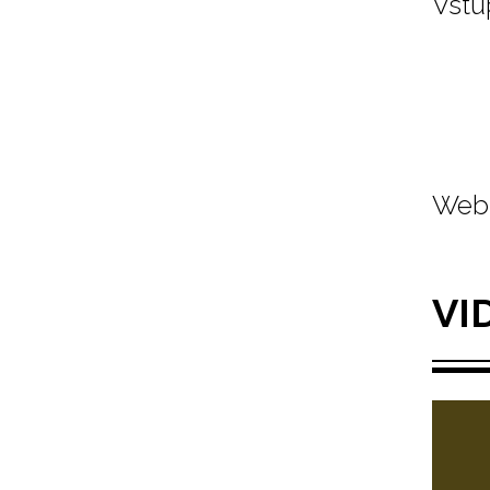
Vstu
Web 
VI