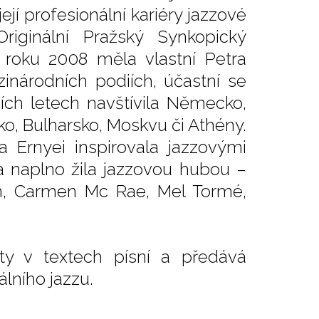
ejí profesionální kariéry jazzové
riginální Pražský Synkopický
 roku 2008 měla vlastní Petra
inárodních podiích, účastní se
ních letech navštívila Německo,
ko, Bulharsko, Moskvu či Athény.
 Ernyei inspirovala jazzovými
ka naplno žila jazzovou hubou –
hn, Carmen Mc Rae, Mel Tormé,
yty v textech písní a předává
lního jazzu.