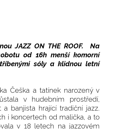
zvanou JAZZ ON THE ROOF. Na
 sobotu od 16h menší komorní
říbenými sóly a klidnou letní
ka Češka a tatínek narozený v
ůstala v hudebním prostředí,
 banjista hrající tradiční jazz.
 i koncertech od malička, a to
ovala v 18 letech na jazzovém