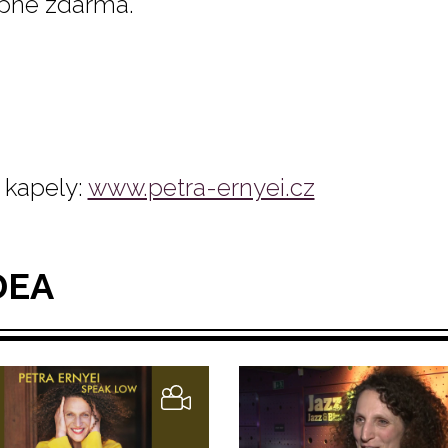
pné zdarma.
kapely:
www.petra-ernyei.cz
DEA