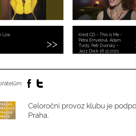
k Low
Křest CD - This is Me -
Petra Ernyeiová, Adam
Tvrdý, Petr Dvorský -
Jazz Dock 16.12.2021
 přátelům:
Celoroční provoz klubu je podp
Praha.