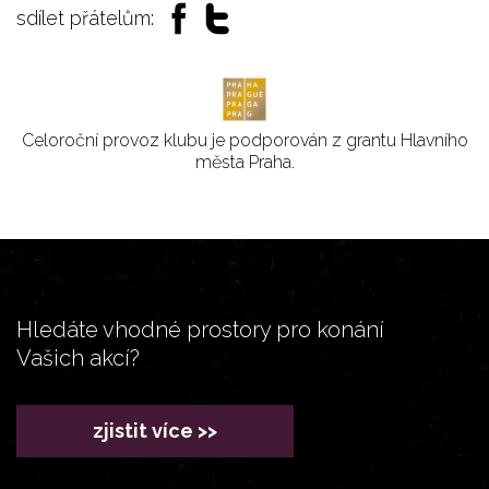
sdílet přátelům:
Celoroční provoz klubu je podporován z grantu Hlavního
města Praha.
Hledáte vhodné prostory pro konání
Vašich akcí?
zjistit více >>