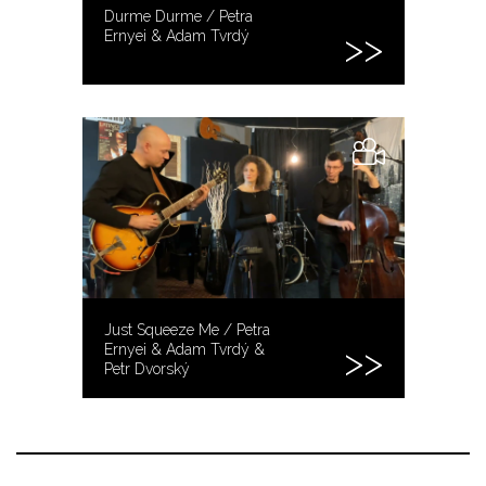
Durme Durme / Petra
Ernyei & Adam Tvrdý
Just Squeeze Me / Petra
Ernyei & Adam Tvrdý &
Petr Dvorský