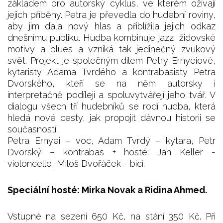
základem pro autorský cyklus, ve kterém ožívají
jejich příběhy. Petra je převedla do hudební roviny,
aby jim dala nový hlas a přiblížila jejich odkaz
dnešnímu publiku. Hudba kombinuje jazz, židovské
motivy a blues a vzniká tak jedinečný zvukový
svět. Projekt je společným dílem Petry Ernyeiové,
kytaristy Adama Tvrdého a kontrabasisty Petra
Dvorského, kteří se na něm autorsky i
interpretačně podílejí a spoluvytvářejí jeho tvář. V
dialogu všech tří hudebníků se rodí hudba, která
hledá nové cesty, jak propojit dávnou historii se
současností.
Petra Ernyei – voc, Adam Tvrdý – kytara, Petr
Dvorský – kontrabas + hosté: Jan Keller -
violoncello, Miloš Dvořáček - bicí.
Speciální hosté: Mirka Novak a Ridina Ahmed.
Vstupné na sezení 650 Kč, na stání 350 Kč. Při