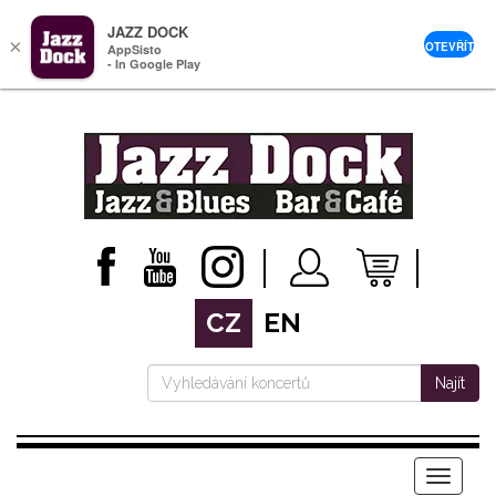
JAZZ DOCK
×
OTEVŘÍT
AppSisto
- In Google Play
CZ
EN
Najít
Menu