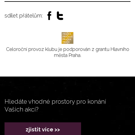
sdílet přátelům:
Celoroční provoz klubu je podporován z grantu Hlavního
města Praha.
Hledáte vhodné prostory pro konání
Vašich akcí?
zjistit více >>