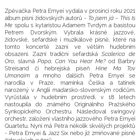
Zpěvačka Petra Ernyei vydala v prosinci roku 2021
album písní židovských autorů -
To jsem já – This Is
Me
spolu s kytaristou Adamem Tvrdým a basistou
Petrem Dvorským. Vybrala krásné jazzové,
židovské, sefardské i muzikálové písně, které na
tomto koncertě zazní ve větším hudebním
obsazení. Zazní tradiční sefardská
Scalerica de
Oro
, slavná
Papa, Can You Hear Me?
od Barbry
Streisand či hebrejská píseň
Hine Ma Tov
Umanaim
a mnoho dalších. Petra Ernyei se
narodila v Praze, maminka Češka a tatínek
narozený v Anglii maďarsko-slovenským rodičům.
Vyrůstala v hudebním prostředí, v 18 letech
nastoupila do známého Originálního Pražského
Synkopického Orchestru. Následoval swingový
orchestr, založení vlastního jazzového Petra Ernyei
Quartetu. Nyní má Petra několik skvělých projektů
- Petra Ernyei & Jazz Six nebo již zmiňované písně