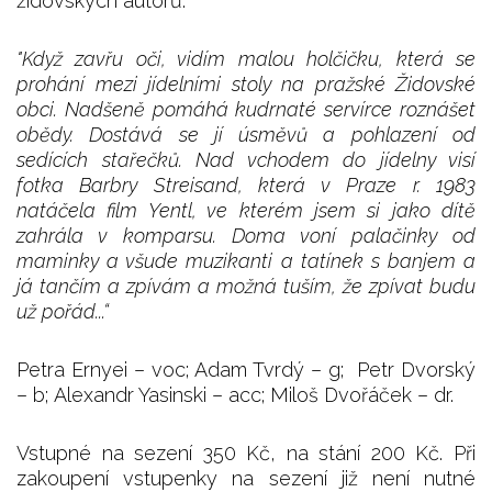
židovských autorů.
"Když zavřu oči, vidím malou holčičku, která se
prohání mezi jídelními stoly na pražské Židovské
obci. Nadšeně pomáhá kudrnaté servírce roznášet
obědy. Dostává se jí úsměvů a pohlazení od
sedících stařečků. Nad vchodem do jídelny visí
fotka Barbry Streisand, která v Praze r. 1983
natáčela film Yentl, ve kterém jsem si jako dítě
zahrála v komparsu. Doma voní palačinky od
maminky a všude muzikanti a tatínek s banjem a
já tančím a zpívám a možná tuším, že zpívat budu
už pořád...“
Petra Ernyei – voc; Adam Tvrdý – g; Petr Dvorský
– b; Alexandr Yasinski – acc; Miloš Dvořáček – dr.
Vstupné na sezení 350 Kč, na stání 200 Kč. Při
zakoupení vstupenky na sezení již není nutné