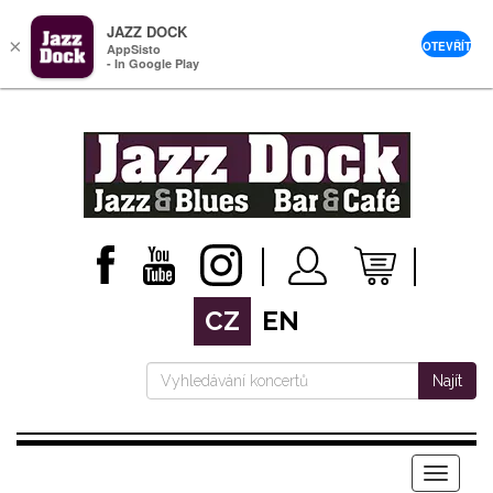
JAZZ DOCK
×
OTEVŘÍT
AppSisto
- In Google Play
CZ
EN
Najít
Menu