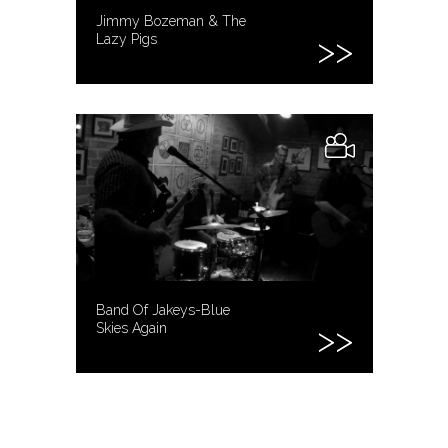
Jimmy Bozeman & The
Lazy Pigs
Band Of Jakeys-Blue
Skies Again