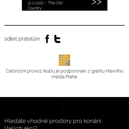
12.2.2022 - The Old
Country
sdílet přátelům:
Celoroční provoz klubu je podporován z grantu Hlavního
města Praha.
Hledáte vhodné prostory pro konání
Vašich akcí?