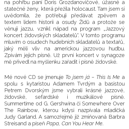
na pohřbu paní Doris Grozdanovičové, úžasné a
statečné ženy, která přežila holocaust. Tam jsem si
uvědomila, že potřebuji předávat zpěvem a
textem lidem historii a osudy Židů a protože se
věnuji jazzu, vznikl nápad na program „Jazzový
koncert židovských skladatelů“. V tomto programu
mluvím o osudech hudebních skladatelů a textařů,
jaký měli vliv na americkou jazzovou hudbu.
Zpívám jejich písně. Už první koncert v synagoze
mě přivedl na myšlenku zařadit i písně židovské.
Mé nové CD se jmenuje
To jsem já – This Is Me
a
spolu s kytaristou Adamem Tvrdým a basistou
Petrem Dvorským jsme vybrali krásné jazzové,
židovské, sefardské i muzikálové písně.
Summertime od G. Gershwina či Somewhere Over
The Rainbow, kterou kdysi nazpívala mladičká
Judy Garland. A samozřejmě již zmiňovaná Barbra
Streisand a píseň
Papa, Can You Hear Me
.