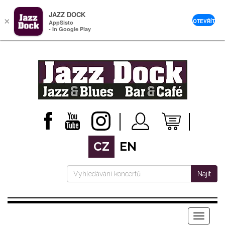
JAZZ DOCK
×
OTEVŘÍT
AppSisto
- In Google Play
CZ
EN
Najít
Menu