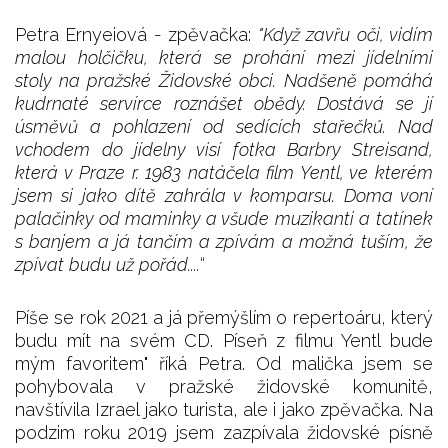
Petra Ernyeiová - zpěvačka:
"Když zavřu oči, vidím
malou holčičku, která se prohání mezi jídelními
stoly na pražské Židovské obci. Nadšeně pomáhá
kudrnaté servírce roznášet obědy. Dostává se jí
úsměvů a pohlazení od sedících stařečků. Nad
vchodem do jídelny visí fotka Barbry Streisand,
která v Praze r. 1983 natáčela film Yentl, ve kterém
jsem si jako dítě zahrála v komparsu. Doma voní
palačinky od maminky a všude muzikanti a tatínek
s banjem a já tančím a zpívám a možná tuším, že
zpívat budu už pořád....
“
Píše se rok 2021 a já přemýšlím o repertoáru, který
budu mít na svém CD. Píseň z filmu Yentl bude
mým favoritem" říká Petra. Od malička jsem se
pohybovala v pražské židovské komunitě,
navštívila Izrael jako turista, ale i jako zpěvačka. Na
podzim roku 2019 jsem zazpívala židovské písně