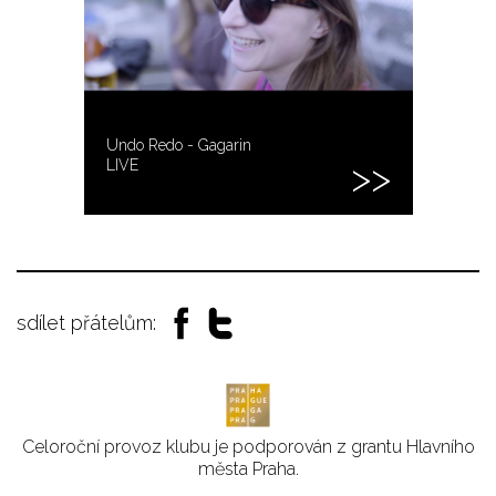
Undo Redo - Gagarin
LIVE
sdílet přátelům:
Celoroční provoz klubu je podporován z grantu Hlavního
města Praha.