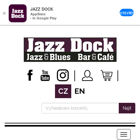
JAZZ DOCK
×
OTEVŘÍT
AppSisto
- In Google Play
CZ
EN
Najít
Menu