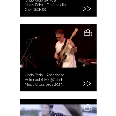
Undo Redo (ex Post
Noisy Pots) - Elektronicita
(Live @CEJS)
Undo Redo - Abandoned
Astronaut (Live @Czech
Music Crossroads 2023)