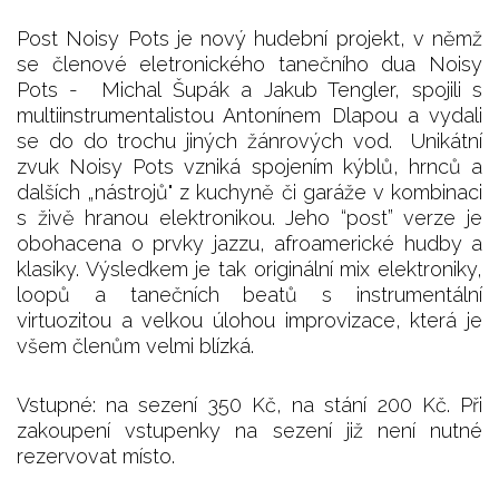
Post Noisy Pots je nový hudební projekt, v němž
se členové eletronického tanečního dua Noisy
Pots - Michal Šupák a Jakub Tengler, spojili s
multiinstrumentalistou Antonínem Dlapou a vydali
se do do trochu jiných žánrových vod. Unikátní
zvuk Noisy Pots vzniká spojením kýblů, hrnců a
dalších „nástrojů" z kuchyně či garáže v kombinaci
s živě hranou elektronikou. Jeho “post” verze je
obohacena o prvky jazzu, afroamerické hudby a
klasiky. Výsledkem je tak originální mix elektroniky,
loopů a tanečních beatů s instrumentální
virtuozitou a velkou úlohou improvizace, která je
všem členům velmi blízká.
Vstupné: na sezení 350 Kč, na stání 200 Kč. Při
zakoupení vstupenky na sezení již není nutné
rezervovat místo.