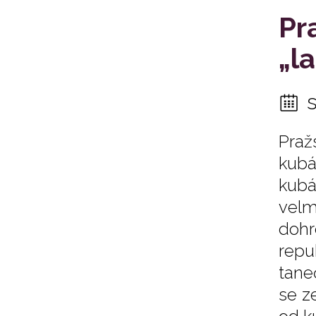
Pr
„l
Praž
kubá
kubá
velm
dohr
repu
tane
se z