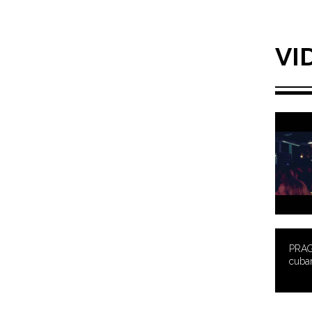
VI
PRAG
cuba