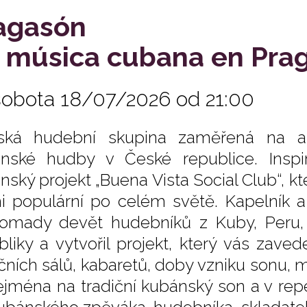
agasón
a música cubana en Pra
sobota 18/07/2026 od 21:00
ská hudební skupina zaměřená na aut
nské hudby v České republice. Inspir
nský projekt „Buena Vista Social Club“, k
i populární po celém světě. Kapelník 
omady devět hudebníků z Kuby, Peru, 
bliky a vytvořil projekt, který vás zave
čních sálů, kabaretů, doby vzniku sonu,
ejména na tradiční kubánský son a v repe