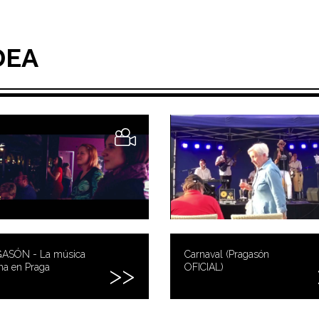
DEA
ASÓN - La música
Carnaval (Pragasón
na en Praga
OFICIAL)