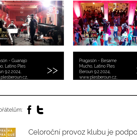
asón - Guanajo
Pragasón - Besame
no, Latino Ples
Mucho, Latino Ples
n 9.2.2024,
Beroun 9.2.2024,
plesberoun.cz,
www.plesberoun.cz,
: Patrick F. Quincy
video: Patrick F. Quincy
 přátelům:
Celoroční provoz klubu je podp