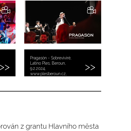
Pragasón - Sobreviviré,
Latino Ples, Beroun,
9.2.2024,
www.plesberoun.cz,
video: Patrick F. Quincy
orován z grantu Hlavního města