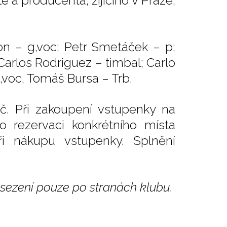
 a producenta, žijícího v Praze,
n – g,voc; Petr Smetáček – p;
Carlos Rodriguez – timbal; Carlo
,voc, Tomáš Bursa – Trb.
č. Při zakoupení vstupenky na
o rezervaci konkrétního místa
i nákupu vstupenky. Splnění
sezení pouze po stranách klubu.