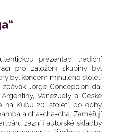
ga“
entickou prezentaci tradiční
ací pro založení skupiny byl
terý byl koncem minulého století
a zpěvák Jorge Concepcion dal
Argentiny, Venezuely a České
de na Kubu 20. století, do doby
 mamba a cha-cha-chá. Zaměřují
rtoáru zazní i autorské skladby