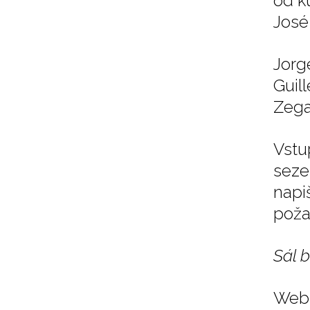
od k
José
Jorg
Guil
Zega
Vstu
seze
napi
poža
Sál 
Web 