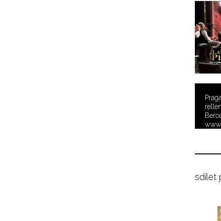
Prag
relle
Berou
www.
video
sdílet