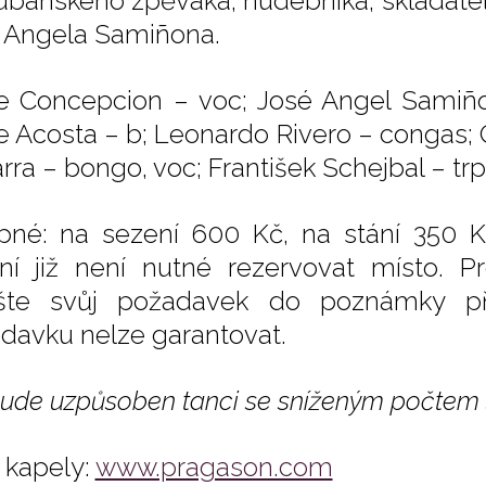
ubánského zpěváka, hudebníka, skladatele
 Angela Samiñona.
e Concepcion – voc; José Angel Samiño
le Acosta – b; Leonardo Rivero – congas; 
rra – bongo, voc; František Schejbal – trp
pné: na sezení 600 Kč, na stání 350 K
ní již není nutné rezervovat místo. Pr
šte svůj požadavek do poznámky př
davku nelze garantovat.
bude uzpůsoben tanci se sníženým počtem 
kapely:
www.pragason.com