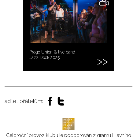
Prago Union & live band -
Jazz Dock 2025
sdílet přátelům:
Celoroční provoz klubu je podporován z grantu Hlavního