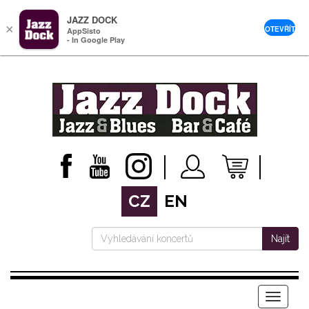
JAZZ DOCK
×
OTEVŘÍT
AppSisto
- In Google Play
CZ
EN
Najít
Menu