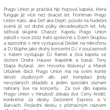
Prago Union je pražská hip hopová kapela, která
funguje již více než dvacet let. Frontman Prago
Union Kato, aka Def aka Deph, působí na hudební
scéně již od druhé půlky devadesátých let, kdy
šéfoval skupině Chaozz. Kapelu Prago Union
založil v roce 2002 Kato společně s DJem Skuplou
a epizodně s nimi vystupoval Dědek na mikrofonu
a DJ Büphe jako druhý koncertní DJ. V současnosti
s Katem vystupuje DJ Ramel a živá kapela ve
složení Ondra Hauser (kapelník a basa), Tony
Dlapa (kytara), Jen Hovorka (klávesy) a Marek
Urbánek (bicí). Prago Union má na svém kontě
devět studiových alb, pět kompilací jindy
nevydaných skladeb a jeden speciální záznam
nahraný live na koncertu. Za své dílo kapela
Prago Union v minulosti získala dvě Ceny Anděl,
konkrétně za desky Dezorient Express a V
Barvách. Poslední desku s příznačným názvem