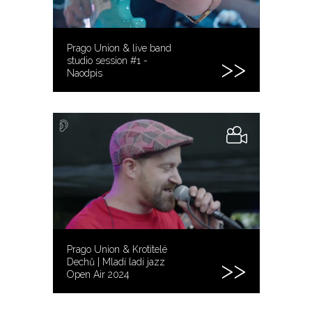
Prago Union & live band
studio session #1 -
Naodpis
Prago Union & Krotitelé
Dechů | Mladí ladí jazz
Open Air 2024