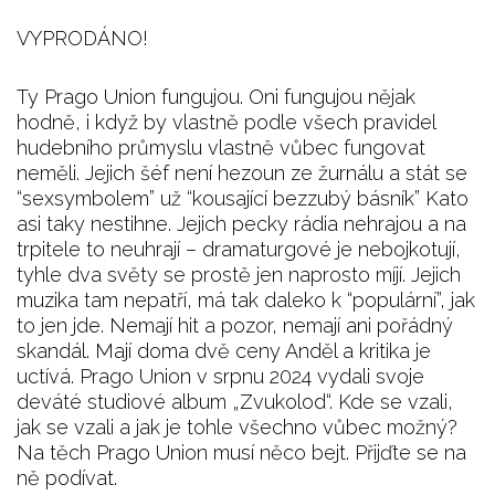
VYPRODÁNO!
Ty Prago Union fungujou. Oni fungujou nějak
hodně, i když by vlastně podle všech pravidel
hudebního průmyslu vlastně vůbec fungovat
neměli. Jejich šéf není hezoun ze žurnálu a stát se
“sexsymbolem” už “kousající bezzubý básník” Kato
asi taky nestihne. Jejich pecky rádia nehrajou a na
trpitele to neuhrají – dramaturgové je nebojkotují,
tyhle dva světy se prostě jen naprosto míjí. Jejich
muzika tam nepatří, má tak daleko k “populární”, jak
to jen jde. Nemají hit a pozor, nemají ani pořádný
skandál. Mají doma dvě ceny Anděl a kritika je
uctívá. Prago Union v srpnu 2024 vydali svoje
deváté studiové album „Zvukolod“. Kde se vzali,
jak se vzali a jak je tohle všechno vůbec možný?
Na těch Prago Union musí něco bejt. Přijďte se na
ně podívat.