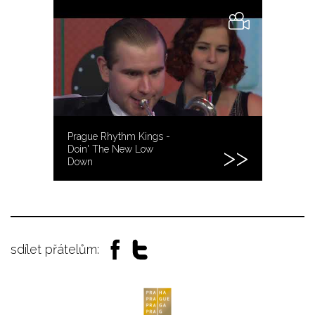
Prague Rhythm Kings -
Doin' The New Low
Down
sdílet přátelům: