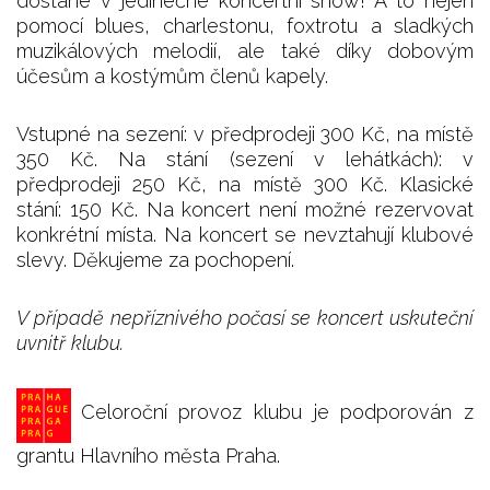
dostane v jedinečné koncertní show! A to nejen
pomocí blues, charlestonu, foxtrotu a sladkých
muzikálových melodií, ale také díky dobovým
účesům a kostýmům členů kapely.
Vstupné na sezení: v předprodeji 300 Kč, na místě
350 Kč. Na stání (sezení v lehátkách): v
předprodeji 250 Kč, na místě 300 Kč. Klasické
stání: 150 Kč. Na koncert není možné rezervovat
konkrétní místa. Na koncert se nevztahují klubové
slevy. Děkujeme za pochopení.
V případě nepříznivého počasí se koncert uskuteční
uvnitř klubu.
Celoroční provoz klubu je podporován z
grantu Hlavního města Praha.