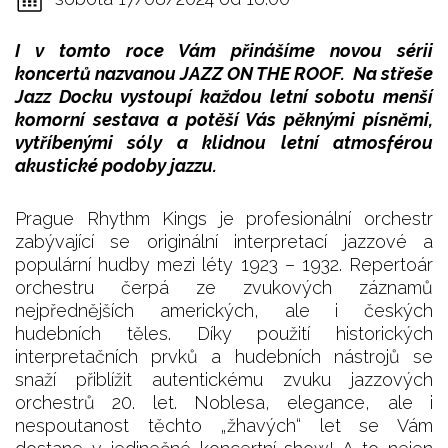
I v tomto roce Vám přinášíme novou sérii
koncertů nazvanou JAZZ ON THE ROOF. Na střeše
Jazz Docku vystoupí každou letní sobotu menší
komorní sestava a potěší Vás pěknými písněmi,
vytříbenými sóly a klidnou letní atmosférou
akustické podoby jazzu.
Prague Rhythm Kings je profesionální orchestr
zabývající se originální interpretací jazzové a
populární hudby mezi léty 1923 – 1932. Repertoár
orchestru čerpá ze zvukových záznamů
nejpřednějších amerických, ale i českých
hudebních těles. Díky použití historických
interpretačních prvků a hudebních nástrojů se
snaží přiblížit autentickému zvuku jazzových
orchestrů 20. let. Noblesa, elegance, ale i
nespoutanost těchto „žhavých“ let se Vám