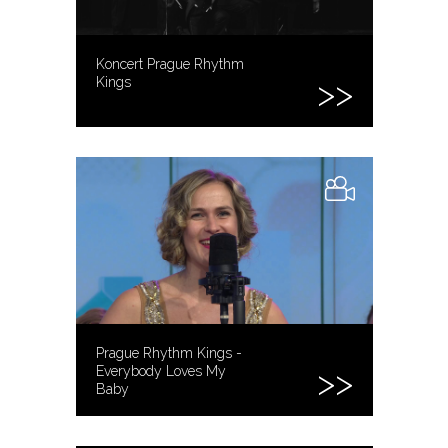
Koncert Prague Rhythm
Kings
Prague Rhythm Kings -
Everybody Loves My
Baby