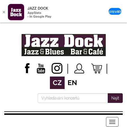
JAZZ DOCK
×
OTEVŘÍT
AppSisto
- In Google Play
CZ
EN
Najít
Menu