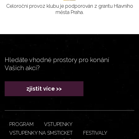
Celoroční provoz klubu je podporován z grantu Hlavního
města Praha.
Hledáte vhodné prostory pro konání
Vašich akcí?
zjistit více >>
PROGRAM
VSTUPENKY
VSTUPENKY NA SMSTICKET
FESTIVALY